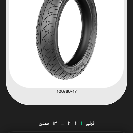
100/80-17
قبلی
1
2
3
…
13
بعدی