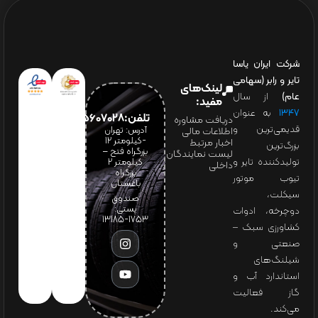
شرکت ایران یاسا
تایر و رابر (سهامی
لینک‌های
عام)
از سال
مفید:
۱۳۴۷
به عنوان
تلفن:65607028(021)
دریافت مشاوره
قدیمی‌ترین و
آدرس: تهران
اطلاعات مالی
-کیلومتر 12
اخبار مرتبط
بزرگ‌ترین
بزرگراه فتح –
لیست نمایندگان
تولیدکننده تایر و
کیلومتر ۲
داخلی
بزرگراه
تیوب موتور
باغستان
سیکلت،
صندوق
پستی:
دوچرخه، ادوات
1753-13185
کشاورزی سبک –
صنعتی و
شیلنگ‌های
استاندارد آب و
گاز فعالیت
می‌کند.