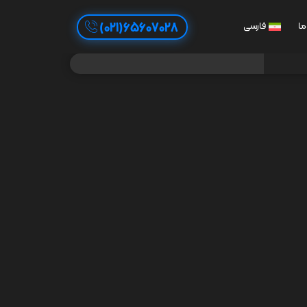
65607028(021)
ما
فارسی