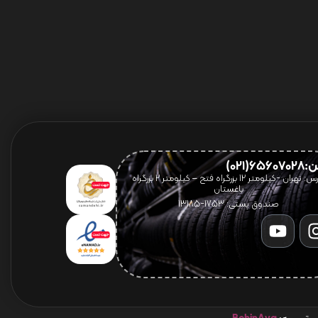
656(021)
آدرس: تهران -کیلومتر 12 بزرگراه فتح – کیلومتر ۲ بزرگراه
باغستان
صندوق پستی: 1753-13185