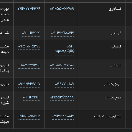
کشاورزی
021-55362709
0912-7032394
تهران،
منفی1،واحد 110
فرغونی
021-33918073
0912-1124241
شعبه 1:خیابان پانزده خرداد،جنب حمل و نقل گیتی نورد،پلا
فرغونی
051-
0915-5115300
33498339
طبقه 
هوندایی
021-55367200
02155367300
تهران،
پلاک 149/1 طبقه 3
دوچرخه ای
02187700109
0912-9622737
تهران، 
دوچرخه ای
02155365448
09121461913
تهران 
شهید جوادیا
کشاورزی و شیلنگ
05133419083
09153098304
فروشگ