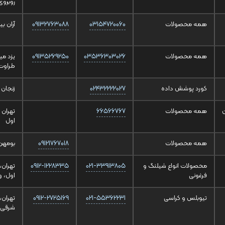
روبروی 
همه محصولات
03154720060
09132763088
آران ب
همه محصولات
03536303026
09135269250
یزد می
طراوت 
کورد پوشش داده
02432222027
زنجان 
همه محصولات
66566767
اول
همه محصولات
09121767018
بومهن بلوا
محصولات انواع شیلنگ و
021-33913805
0912-1228335
فرغونی
اول، 
تیوبلس و کراسی
021-55362231
0912-2725169
تهران
شرقی،پلاک 4