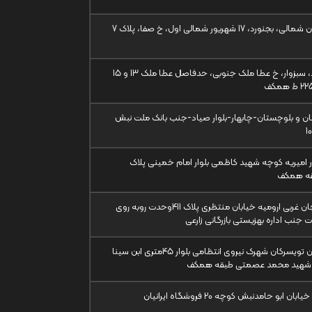
بجنورد، 17 شهریور شمالی اول، خ صفا، پلاک 7
مشهد، سبزوار، خ عطا ملک جنوبی، حدفاصل عطا ملک 13 و 15
ن و بلوچستان-چابهار-بلوار صیاد-جنب بانک ملت نبش
 امیریه کوچه شهید کاظمی بلوار امام خمینی پلاک
آذربایجان غربی ارومیه خیابان منتظری پلاک 411وحدت روبه روی
ت جنب اداره بهزیستی بازرگانی زارعی
همدان تویسرکان شهرک نیروی انتظامی بلوار 45متری ابن سینا
 شهید محمد عصمتی طبقه همکف
بان ابو حامدنبش کوچه 20 فروشگاه ایرانیان