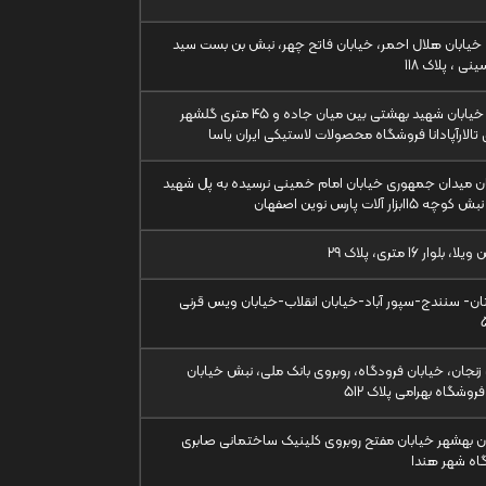
 خیابان هلال احمر، خیابان فاتح چهر، نبش بن بست سید
نی ، پلاک 118
کرج – خیابان شهید بهشتی بین میان جاده و 45 متری گلشهر
 تالارآپادانا فروشگاه محصولات لاستیکی ایران یاسا
 میدان جمهوری خیابان امام خمینی نرسیده به پل شهید
15ابزار آلات پارس نوین اصفهان
بلوار 16 متری، پلاک 29
ن- سنندج-سپور آباد-خیابان انقلاب-خیابان ویس قرنی
زنجان، خیابان فرودگاه، روبروی بانک ملی، نبش خیابان
فروشگاه بهرامی پلاک 512
ان بهشهر خیابان مفتح روبروی کلینیک ساختمانی صابری
اه شهر هندا