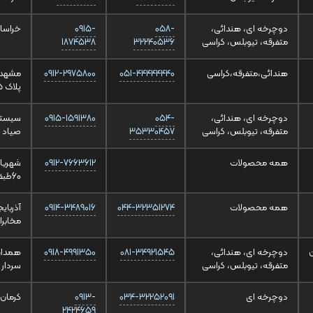
دوچرخه ای، هندائی،
058-
0915-
خراسان شمالی، 
متفرقه، تیوبلس، کراسی
32240536
1874538
هندائی،متفرقه،کراسی
051-44444440
0912-2975800
پلاک 225 ط همکف
دوچرخه ای، هندائی،
054-
0915-1591380
سیستا
متفرقه، تیوبلس، کراسی
35330457
صیاد 10
همه محصولات
0912-7663612
شهریار
60طبقه همکف
همه محصولات
044-32351274
0914-3489016
مخابرا
دوچرخه ای، هندائی،
081-34921545
0918-4991350
متفرقه، تیوبلس، کراسی
سردار
دوچرخه ای
034-32252091
0913-
کرمان خیا
2424659