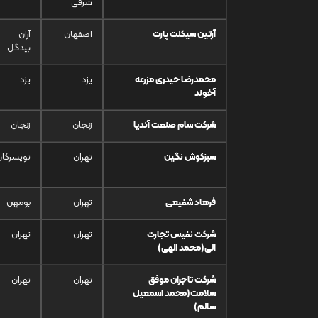
شرقی
آرتین سیکلت پارت
اصفهان
آران
بیدگل
محمدرضا حیدری مزرعه
یزد
یزد
آخوند
شرکت سام صنعت آندیا
زنجان
زنجان
سبزکوش نگین
تهران
تویسرکان
فرهاد شفیعی
تهران
بومهن
شرکت نفیس تجارت
تهران
تهران
الی(محمد الهی)
شرکت تاجران موفق
تهران
تهران
سلامت(محمد اسمعیل
سالم)