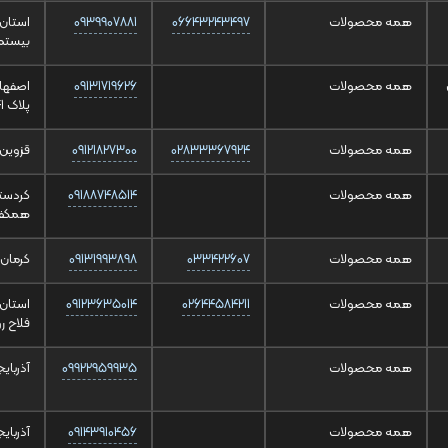
همه محصولات
06643243497
0939907881
بیستم 
همه محصولات
09131719626
اصفهان
پلاک 141 طبقه همکف
همه محصولات
02833367924
09121827300
قزوین 
همه محصولات
09188748514
کردستا
همکف
همه محصولات
033422607
09131993898
کرمان ش
همه محصولات
02644584211
09123635014
استان 
فلاح ر
همه محصولات
09922959935
آذربایج
همه محصولات
09143910456
آذربای