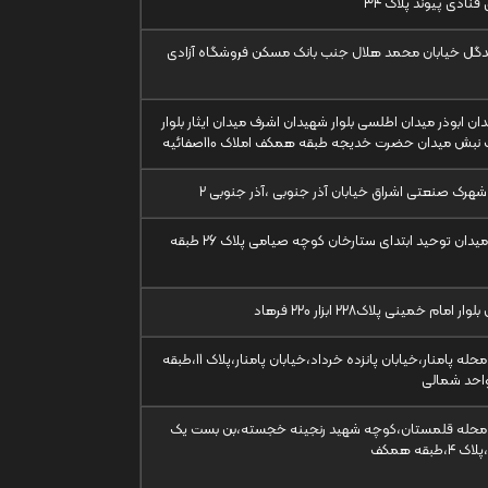
قنادی پیوند پلاک 34
یدگل خیابان محمد هلال جنب بانک مسکن فروشگاه آزادی
دان ابوذر میدان اطلسی بلوار شهیدان اشرف میدان ایثار بلوار
نبش میدان حضرت خدیجه طبقه همکف املاک 110صفائیه
شهرک صنعتی اشراق خیابان آذر جنوبی ،آذر جنوبی 2
تهران میدان توحید ابتدای ستارخان کوچه صیامی پلاک 26 طبقه
ر امام خمینی پلاک228 ابزار 220 فرهاد
تهران،محله پامنار،خیابان پانزده خرداد،خیابان پامنار،پلاک 11،طبقه
واحد شمالی
،محله قلمستان،کوچه شهید رنجینه خجسته،بن بست یک
،طبقه همکف