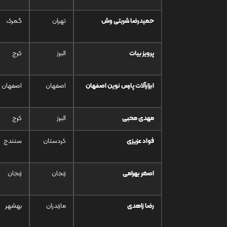
حمیدرضا شربتی وش
تهران
گمرک
پرویز بیات
البرز
کرج
ابزارآلات پارس نوین اصفهان
اصفهان
اصفهان
مهدی محبی
البرز
کرج
فواد عزیزی
کردستان
سنندج
اصغر بهرامی
زنجان
زنجان
رضا زاهدی
مازندران
بهشهر