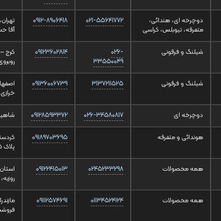
دوچرخه ای، هندائی،
021-55641772
0912-8906418
تهران،
متفرقه، تیوبلس، کراسی
آقا حسی
شیلنگ و فرقونی
026-
09123602814
33550049
روبروی
شیلنگ و فرقونی
3137211525
09136006739
اصفهان
خرازی نبش کوچه 
دوچرخه ای
026-34580817
09128593372
شاهین ویلا، 
هوندائی و متفرقه
09189703695
کردستا
پلاک 5
همه محصولات
0245233298
09122415013
استان 
روزبه، 
همه محصولات
01134524124
09112574691
مازندر
فروشگ