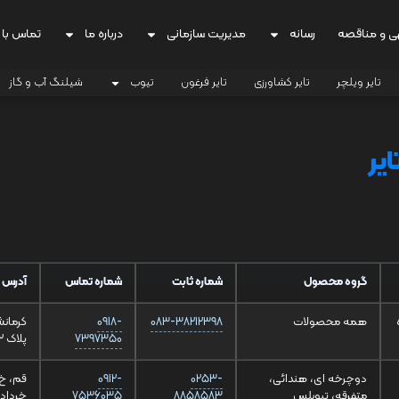
ی و مناقصه
رسانه
مدیریت سازمانی
درباره ما
تماس با 
تایر ویلچر
تایر کشاورزی
تایر فرغون
تیوب
شیلنگ آب و گاز
ایر
گروه محصول
شماره ثابت
شماره تماس
آدرس
همه محصولات
083-38212398
0918-
7397350
پلاک 72
دوچرخه ای، هندائی،
0253-
0912-
متفرقه، تیوبلس
8858583
7536035
خرداد