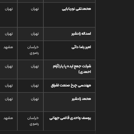
محمدتقی نوربابایی
تهران
تهران
اسداله زادشیر
تهران
تهران
امیر رضا دائی
خراسان
مشهد
رضوی
شرکت جمع ایده پا یار(آرام
تهران
تهران
احمدی)
مهندسی چرخ صنعت اشراق
تهران
تهران
محمد زادشیر
تهران
تهران
یوسف واحدی قاضی جهانی
خراسان
مشهد
رضوی