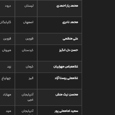
محمد یار احمدی
لرستان
درود
محمد نادری
اصفهان
گلپایگان
علی منظمی
قزوین
قزوین
حسن دل انگیز
کردستان
مریوان
غلامعباس مهرابیان
کرمان
زرند
غلامعلی روستا آزاد
البرز
چهارباغ
محسن نیک منش
آذربایجان
مهاباد
غربی
سعید امامعلی پور
آذربایجان
مرند