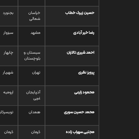
حسین زیرک خطاب
خراسان
بجنورد
شمالی
رضا خیر آبادی
مشهد
سبزوار
احمد شیری تالاران
سیستان و
چابهار
بلوچستان
پرویز نظری
تهران
شهریار
محمود زارعی
آذربایجان
ارومیه
غربی
محمد حسین سوری
همدان
تویسرکان
مجتبی سهراب زاده
کرمان
کرمان