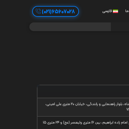
65607028(021)
ما
فارسی
کرمانشاه، بلوار راهنمایی و رانندگی، خیابان 20 متری علی امینی،
قم، خ امام زاده ابراهیم، بین 16 متری ولیعصر (عج) و 24 متری 15