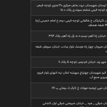
استان لرستان شهرستان درود بخش مرکزی 30 متری کوچه فیض
کوچه فرعی ششم سروندی پلاک 0 ط1
 گلپایگان خ طالقانی کوچه فرعی دوم خ امام خمینی (ره)
خیابان راه آهن نرسیده به پل راه آهن پلاک 384
ن مریوان چهار راه موسک بلوار عبادت خیابان سروش طبقه
هر زرند خیابان فردوس کوچه 5 پلاک 11
البرز شهرستان چهارباغ سهیلیه اعلان تپه انتهای بلوار فیروز
وبروی منبع آب
ان غربی ارومیه مهاباد خ کارگر ک برمکی پ 161
جان شرقی _ مرند _ خیابان شریعتی شرقی اول کاشانی