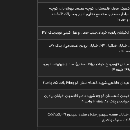
گمرگ، محله قلمستان، کوچه محمد دروازه بان، کوچه
حمید عبادار دستانی، مجتمع تجاری اداری رضا،پلاک 12،طبقه
ک 301
مشهد، خیابان فدائیان 23، خیابان پروین اعتصامی1، پلاک 87،
همکف
 میدان قزوین، خ جوادیان(قلمستان)، بعد از چهارراه مدرس،
میدان فاطمی،شهید گمنام،نبش کوچه2/1 پلاک 85 واحد6
خیابان قلمستان کوچه شهید ناصر قاصدیان خیابان برادران
ن پلاک 87 طبقه 4 واحد 14
مشهد خیابان هفده شهریور مقابل هفده شهریور 39پلاک556
اه لاستیک واحدی