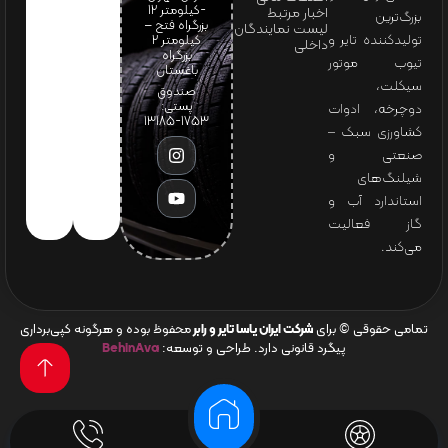
-کیلومتر 12
اخبار مرتبط
بزرگ‌ترین
بزرگراه فتح –
لیست نمایندگان
تولیدکننده تایر و
کیلومتر ۲
داخلی
بزرگراه
تیوب موتور
باغستان
سیکلت،
صندوق
پستی:
دوچرخه، ادوات
1753-13185
کشاورزی سبک –
صنعتی و
شیلنگ‌های
استاندارد آب و
گاز فعالیت
می‌کند.
تمامی حقوقی © برای
شرکت ایران یاسا تایر و رابر
محفوظ بوده و هرگونه کپی‌برداری
پیگرد قانونی دارد. طراحی و توسعه:
BehinAva