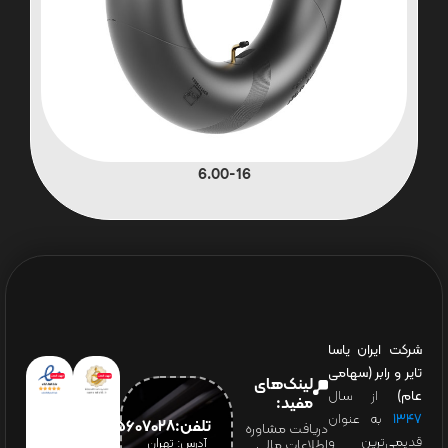
6.00-16
شرکت ایران یاسا
تایر و رابر (سهامی
لینک‌های
عام)
از سال
مفید:
۱۳۴۷
به عنوان
تلفن:65607028(021)
دریافت مشاوره
قدیمی‌ترین و
آدرس: تهران
اطلاعات مالی