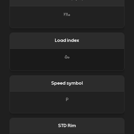
280
Load index
50
Speed symbol
P
STD Rim