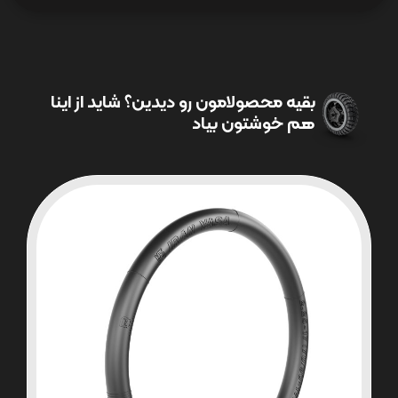
بقیه محصولامون رو دیدین؟ شاید از اینا
هم خوشتون بیاد