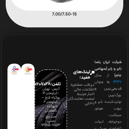
7.00/7.50-15
شرکت ایران یاسا
تایر و رابر (سهامی
لینک‌های
عام)
از سال
مفید:
۱۳۴۷
به عنوان
تلفن:65607028(021)
دریافت مشاوره
قدیمی‌ترین و
آدرس: تهران
اطلاعات مالی
-کیلومتر 12
اخبار مرتبط
بزرگ‌ترین
بزرگراه فتح –
لیست نمایندگان
تولیدکننده تایر و
کیلومتر ۲
داخلی
بزرگراه
تیوب موتور
باغستان
سیکلت،
صندوق
پستی:
دوچرخه، ادوات
1753-13185
کشاورزی سبک –