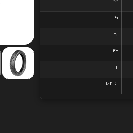
155
40
280
43
P
MT 1.60