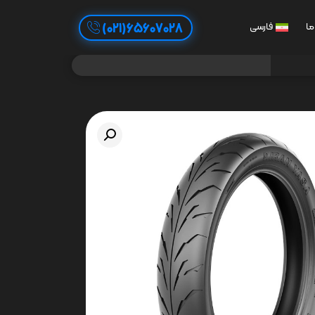
65607028(021)
ما
فارسی