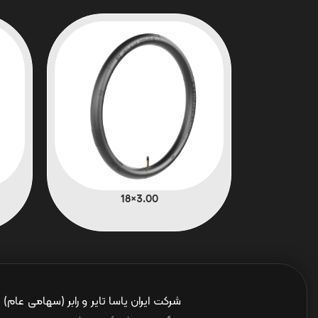
3.00×18
شرکت ایران یاسا تایر و رابر (سهامی عام)
ا