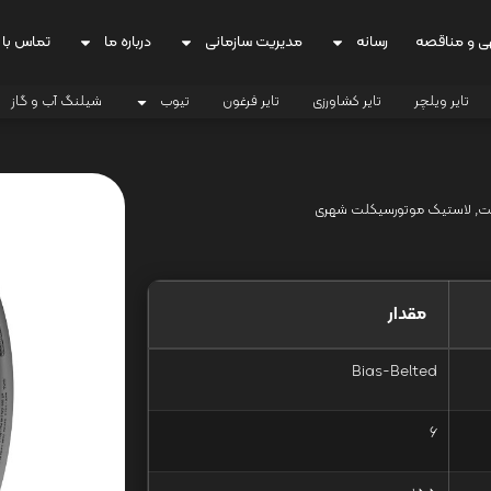
ی و مناقصه
رسانه
مدیریت سازمانی
درباره ما
تماس با 
تایر ویلچر
تایر کشاورزی
تایر فرغون
تیوب
شیلنگ آب و گاز
ت
,
لاستیک موتورسیکلت شهری
مقدار
Bias-Belted
6