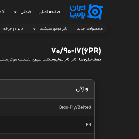
صفحه اصلی
فروش
آگه
محصولات جدید
تایر موتور سیکلت
تایر دوچرخه
(6PR)70/90-17
دسته بندی ها
تایر
,
تایر موتورسیکلت شهری
,
لاستیک موتورسیکل
ویژگی
Bias-Ply/Belted
PR