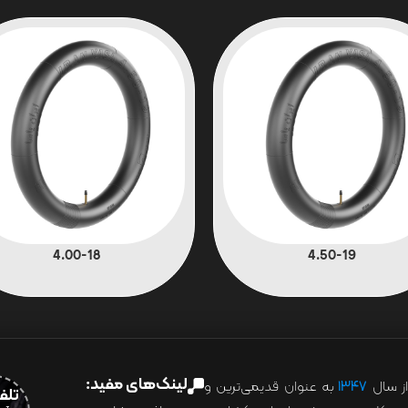
4.00-18
4.50-19
لینک‌های مفید:
ز سال
۱۳۴۷
به عنوان قدیمی‌ترین و
تلفن:07028