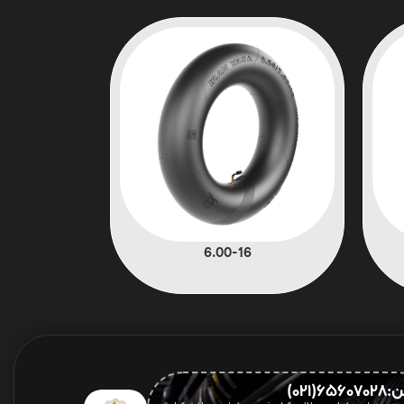
6.00-16
656(021)