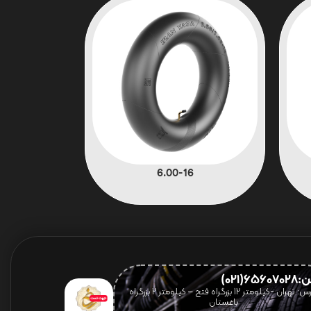
6.00-16
656(021)
آدرس: تهران -کیلومتر 12 بزرگراه فتح – کیلومتر ۲ بزرگراه
باغستان