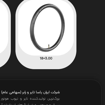
3.00×18
شرکت ایران یاسا تایر و رابر (سهامی عام)
ا
بزرگ‌ترین تولیدکننده تایر و تیوب موت
سبک – صنعتی و شیلنگ‌های استاندارد آب 