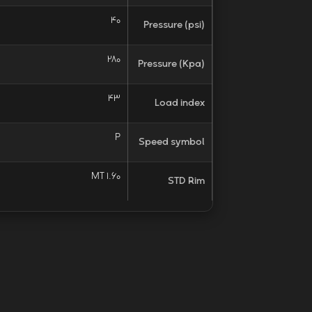
40
Pressure (psi)
280
Pressure (Kpa)
43
Load index
P
Speed symbol
MT 1.60
STD Rim