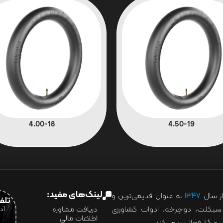
4.00-18
4.50-19
لینک‌های مفید:
ز سال
۱۳۴۷
به عنوان قدیمی‌ترین و
تلفن:07028
ور سیکلت، دوچرخه، ادوات کشاورزی
دریافت مشاوره
اطلاعات مالی
و گاز فعالیت می‌کند.