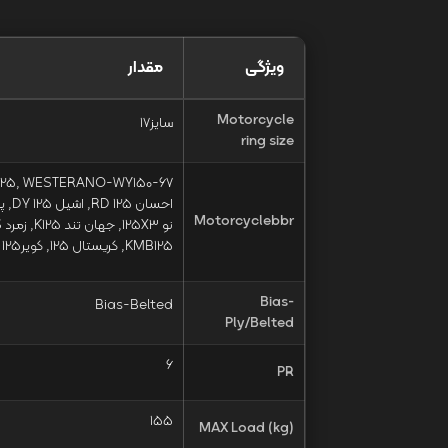
ویژگی
مقدار
Motorcycle
سایز17
ring size
Motorcyclebbr
KMB125, کریستال 125, کویرS1 125, لیفان PK135, متین S125, نیکتاز 125S
Bias-
Bias-Belted
Ply/Belted
6
PR
155
MAX Load (kg)