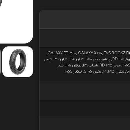
GALAXY ET 1500, GALAXY X125, TVS ROCKZ FI125, WESTERANO-WY150-67,
احسان RD 125, اشیل DY 125, پرواز RD 125, پیشرو پیام 250, تابان 125, تابان 150, توس
نو 125X3, جهان تند K125, زمرد 125S, سحر RD 135, شباب130, عرفان 125, کبیر