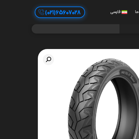
65607028(021)
ما
فارسی