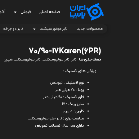
صفحه اصلی
فروش
آگه
محصولات جدید
تایر موتور سیکلت
تایر دوچرخه
(6PR)70/90-17Karen
دسته بندی ها
تایر
,
تایر موتورسیکلت
,
تایر موتورسیکلت شهری
ویژگی های لاستیک :
نوع لاستیک :
تیوبلس
پهنا :
70 میلی متر
فاق لاستیک :
90 میلی متر
سایز رینگ :
17
کاربری:
شهری
مناسب برای :
تایر جلو موتورسیکلت
دارای سه سال ضمانت تعویض