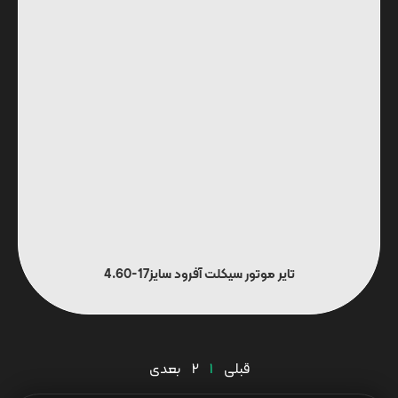
تایر موتور سیکلت آفرود سایز17-4.60
قبلی
1
2
بعدی