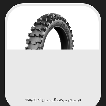
تایر موتور سیکلت آفرود سایز 18-130/80