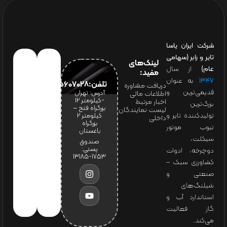
شرکت ایران یاسا
تایر و رابر (سهامی
لینک‌های
عام)
از سال
مفید:
۱۳۴۷
به عنوان
تلفن:65607028(021)
دریافت مشاوره
قدیمی‌ترین و
آدرس: تهران
اطلاعات مالی
-کیلومتر 12
اخبار مرتبط
بزرگ‌ترین
بزرگراه فتح –
لیست نمایندگان
تولیدکننده تایر و
کیلومتر ۲
داخلی
بزرگراه
تیوب موتور
باغستان
سیکلت،
صندوق
پستی:
دوچرخه، ادوات
1753-13185
کشاورزی سبک –
صنعتی و
شیلنگ‌های
استاندارد آب و
گاز فعالیت
می‌کند.