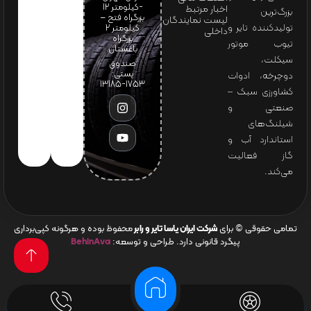
-کیلومتر 12
اخبار مرتبط
بزرگ‌ترین
بزرگراه فتح –
لیست نمایندگان
تولیدکننده تایر و
کیلومتر ۲
داخلی
بزرگراه
تیوب موتور
باغستان
سیکلت،
صندوق
پستی:
دوچرخه، ادوات
1753-13185
کشاورزی سبک –
صنعتی و
شیلنگ‌های
استاندارد آب و
گاز فعالیت
می‌کند.
تمامی حقوقی © برای
شرکت ایران یاسا تایر و رابر
محفوظ بوده و هرگونه کپی‌برداری
پیگرد قانونی دارد. طراحی و توسعه:
BehinAva