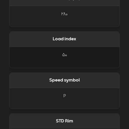
280
Load index
50
Speed symbol
P
STD Rim