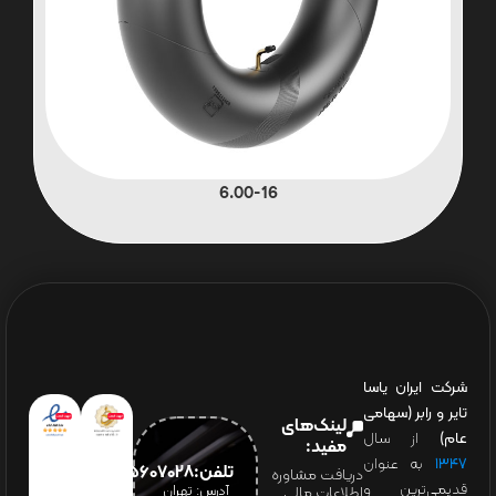
6.00-16
شرکت ایران یاسا
تایر و رابر (سهامی
لینک‌های
عام)
از سال
مفید:
۱۳۴۷
به عنوان
تلفن:65607028(021)
دریافت مشاوره
قدیمی‌ترین و
آدرس: تهران
اطلاعات مالی