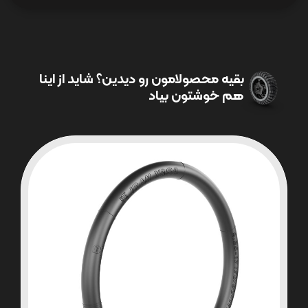
بقیه محصولامون رو دیدین؟ شاید از اینا
هم خوشتون بیاد