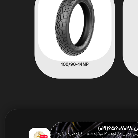
100/90-14NP
656(021)
آدرس: تهران -کیلومتر 12 بزرگراه فتح – کیلومتر ۲ بزرگراه