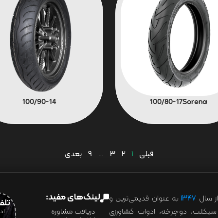
100/90-14
100/80-17Sorena
قبلی
1
2
3
…
9
بعدی
لینک‌های مفید:
ز سال
۱۳۴۷
به عنوان قدیمی‌ترین و
تلفن:07028
ور سیکلت، دوچرخه، ادوات کشاورزی
دریافت مشاوره