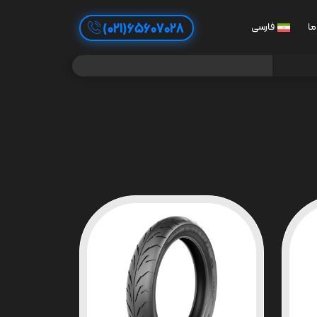
65607028(021)
ما
فارسی