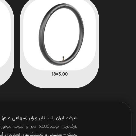
3.00×18
شرکت ایران یاسا تایر و رابر (سهامی عام)
ا
بزرگ‌ترین تولیدکننده تایر و تیوب موت
سبک – صنعتی و شیلنگ‌های استاندارد آب 