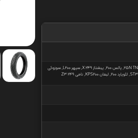
بنلی 150 TNT, بنلی 180 S, بنلی25N TNT, پالس 200, پیشتاز 249 X, سپهر L200, سوزوکی