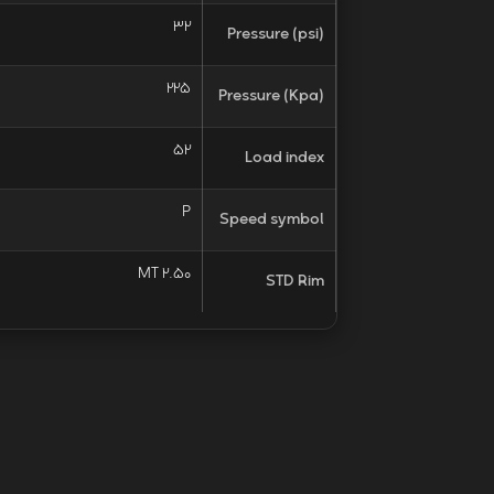
32
Pressure (psi)
225
Pressure (Kpa)
52
Load index
P
Speed symbol
MT 2.50
STD Rim