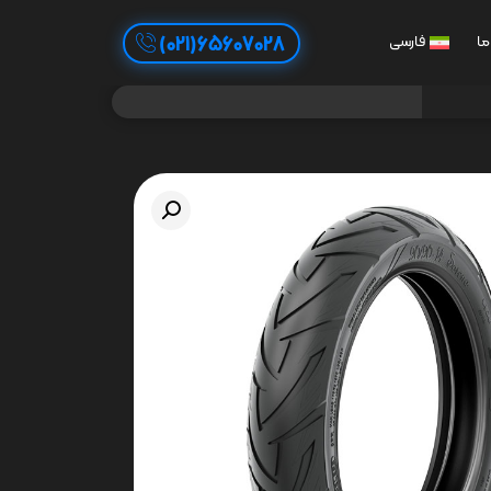
65607028(021)
ما
فارسی