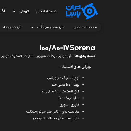
صفحه اصلی
فروش
آگه
محصولات جدید
تایر موتور سیکلت
تایر دوچرخه
100/80-17Sorena
دسته بندی ها
تایر موتورسیکلت شهری
,
لاستیک
,
لاستیک موتور
ویژگی های لاستیک :
نوع لاستیک :
تیوبلس
پهنا :
100 میلی متر
فاق لاستیک :
80 میلی متر
سایز رینگ :
17
کاربری:
شهری
مناسب برای :
تایر جلو موتورسیکلت
دارای سه سال ضمانت تعویض