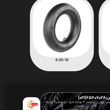
6.00-16
656(021)
آدرس: تهران -کیلومتر 12 بزرگراه فتح – کیلومتر ۲ بزرگراه
باغستان