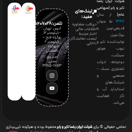
شرکت ایران یاسا
تایر و رابر (سهامی
لینک‌های
عام)
از سال
مفید:
۱۳۴۷
به عنوان
تلفن:65607028(021)
دریافت مشاوره
قدیمی‌ترین و
آدرس: تهران
اطلاعات مالی
-کیلومتر 12
اخبار مرتبط
بزرگ‌ترین
بزرگراه فتح –
لیست نمایندگان
تولیدکننده تایر و
کیلومتر ۲
داخلی
بزرگراه
تیوب موتور
باغستان
سیکلت،
صندوق
پستی:
دوچرخه، ادوات
1753-13185
کشاورزی سبک –
صنعتی و
شیلنگ‌های
استاندارد آب و
گاز فعالیت
می‌کند.
تمامی حقوقی © برای
شرکت ایران یاسا تایر و رابر
محفوظ بوده و هرگونه کپی‌برداری