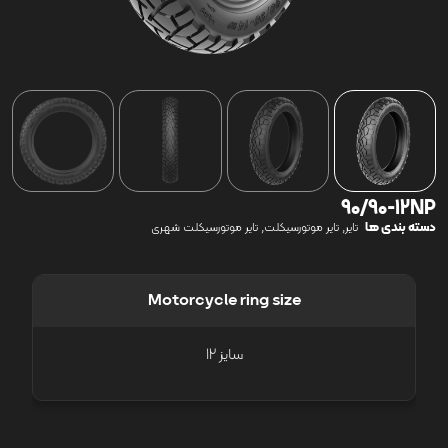
90/90-12NP
دسته بندی ها
,
,
تایر
تایر موتورسیکلت
تایر موتورسیکلت شهری
Motorcycle ring size
سایز 12