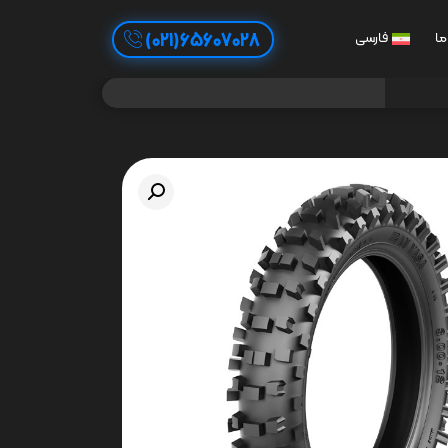
65607028(021)
ما
فارسی