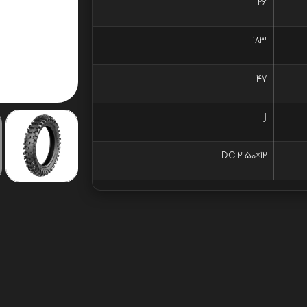
26
183
47
J
12×2.50 DC