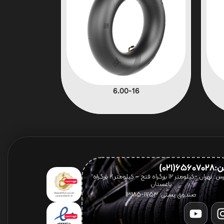
6.00-16
656(021)
آدرس: تهران -کیلومتر 12 بزرگراه فتح – کیلومتر ۲ بزرگراه
باغستان
صندوق پستی: 1753-13185