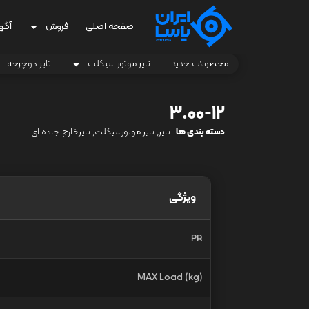
صفحه اصلی
فروش
آگه
محصولات جدید
تایر موتور سیکلت
تایر دوچرخه
3.00-12
دسته بندی ها
تایر
,
تایر موتورسیکلت
,
تایرخارج جاده ای
ویژگی
PR
MAX Load (kg)