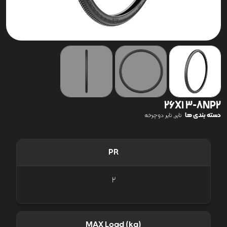
26X1 3-8NP2
دسته بندی ها
,
تایر
تایر دوچرخه
PR
2
MAX Load (kg)