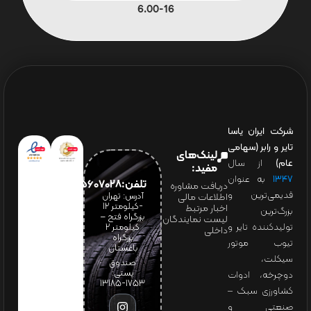
6.00-16
شرکت ایران یاسا
تایر و رابر (سهامی
لینک‌های
عام)
از سال
مفید:
۱۳۴۷
به عنوان
تلفن:65607028(021)
دریافت مشاوره
قدیمی‌ترین و
آدرس: تهران
اطلاعات مالی
-کیلومتر 12
اخبار مرتبط
بزرگ‌ترین
بزرگراه فتح –
لیست نمایندگان
تولیدکننده تایر و
کیلومتر ۲
داخلی
بزرگراه
تیوب موتور
باغستان
سیکلت،
صندوق
پستی:
دوچرخه، ادوات
1753-13185
کشاورزی سبک –
صنعتی و