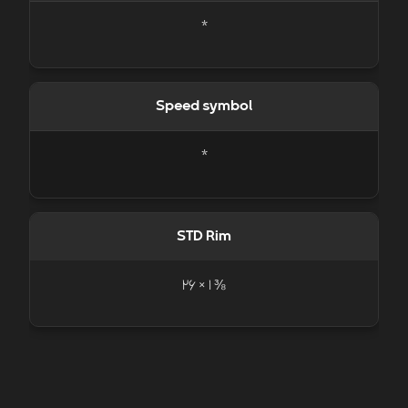
*
Speed symbol
*
STD Rim
⅜ 1 × 26