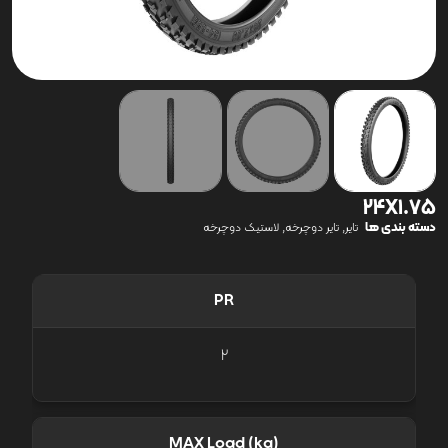
24X1.75
دسته بندی ها
,
,
تایر
تایر دوچرخه
لاستیک دوچرخه
PR
2
MAX Load (kg)