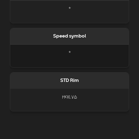
*
Speed symbol
*
STD Rim
24X1.75