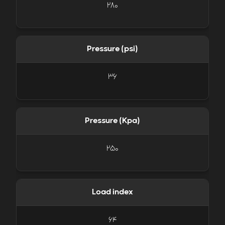
280
Pressure (psi)
36
Pressure (Kpa)
250
Load index
64