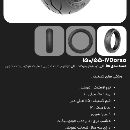
150/55-17Dorsa
دسته بندی ها
,
,
,
تایر
تایر موتورسیکلت
تایر موتورسیکلت شهری
لاستیک موتورسیکلت شهری
ویژگی های لاستیک :
نوع لاستیک :
تیوبلس
پهنا :
150 میلی متر
فاق لاستیک :
55 میلی متر
سایز رینگ :
17
کاربری:
شهری
مناسب برای :
تایر عقب موتورسیکلت
دارای سه سال ضمانت تعویض