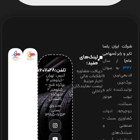
شرکت ایران یاسا
تایر و رابر (سهامی
لینک‌های
عام)
از سال
مفید:
۱۳۴۷
به عنوان
تلفن:65607028(021)
دریافت مشاوره
قدیمی‌ترین و
آدرس: تهران
اطلاعات مالی
-کیلومتر 12
اخبار مرتبط
بزرگ‌ترین
بزرگراه فتح –
لیست نمایندگان
تولیدکننده تایر و
کیلومتر ۲
داخلی
بزرگراه
تیوب موتور
باغستان
سیکلت،
صندوق
پستی:
دوچرخه، ادوات
1753-13185
کشاورزی سبک –
صنعتی و
شیلنگ‌های
استاندارد آب و