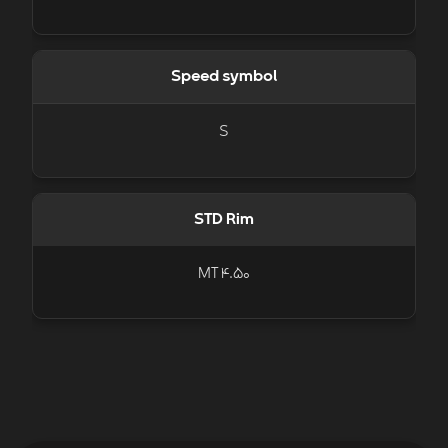
Speed symbol
S
STD Rim
MT 4.50