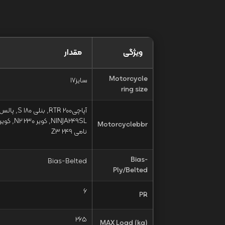
ویژگی
مقدار
Motorcycle
سایز17
ring size
Motorcyclebbr
نامی Z3 249
Bias-
Bias-Belted
Ply/Belted
6
PR
265
MAX Load (kg)