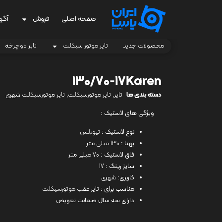
صفحه اصلی
فروش
آگه
محصولات جدید
تایر موتور سیکلت
تایر دوچرخه
130/70-17Karen
دسته بندی ها
تایر
,
تایر موتورسیکلت
,
تایر موتورسیکلت شهری
ویژگی های لاستیک :
نوع لاستیک :
تیوبلس
پهنا :
130 میلی متر
فاق لاستیک :
70 میلی متر
سایز رینگ :
17
کاربری:
شهری
مناسب برای :
تایر عقب موتورسیکلت
دارای سه سال ضمانت تعویض