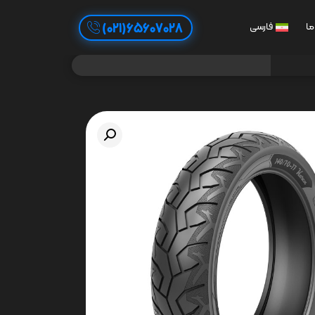
65607028(021)
ما
فارسی