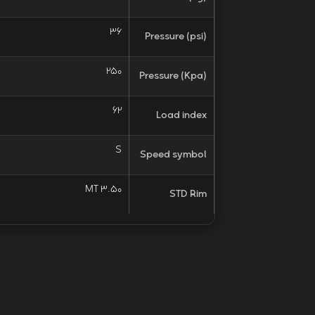
36
Pressure (psi)
250
Pressure (Kpa)
62
Load index
S
Speed symbol
MT 3.50
STD Rim