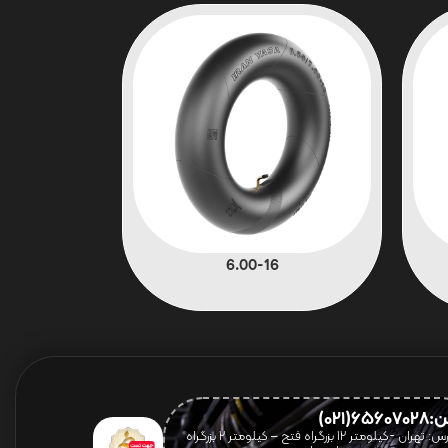
6.00-16
656(021)
آدرس: تهران -کیلومتر 12 بزرگراه فتح – کیلومتر ۲ بزرگراه