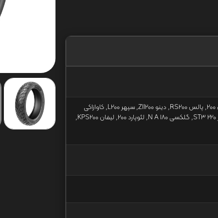
آپاچیRTR 200, بنلی 180 S, پالس 200, پالس RS200, دینو ZII200, سپهر L200, کاوازاکی
NINJA249SL, کویر N2 230, کویر ST3 220, گلکسی N A 180, لئوپارد 200, لیفان KPS200,