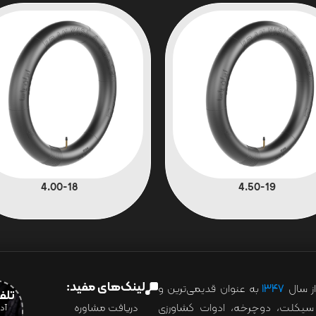
4.00-18
4.50-19
لینک‌های مفید:
ز سال
۱۳۴۷
به عنوان قدیمی‌ترین و
تلفن:07028
ور سیکلت، دوچرخه، ادوات کشاورزی
دریافت مشاوره