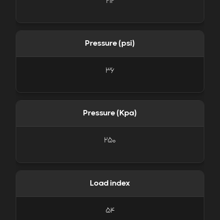
212
Pressure (psi)
36
Pressure (Kpa)
250
Load index
54