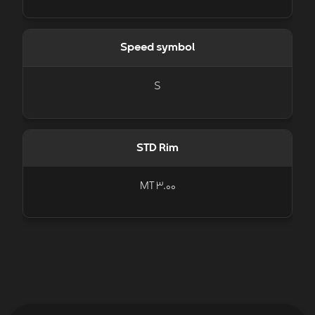
Speed symbol
S
STD Rim
MT 3.00