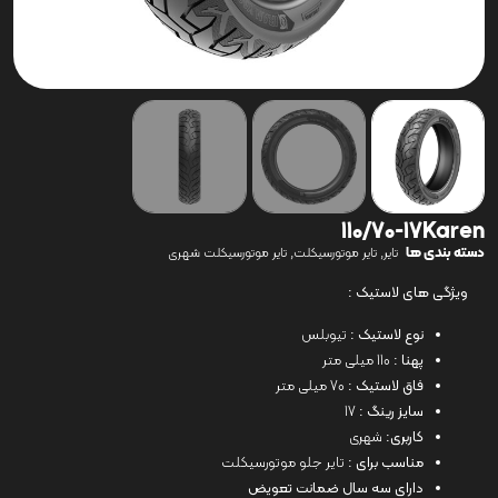
110/70-17Karen
دسته بندی ها
,
,
تایر
تایر موتورسیکلت
تایر موتورسیکلت شهری
ویژگی های لاستیک :
نوع لاستیک :
تیوبلس
پهنا :
110 میلی متر
فاق لاستیک :
70 میلی متر
سایز رینگ :
17
کاربری:
شهری
مناسب برای :
تایر جلو موتورسیکلت
دارای سه سال ضمانت تعویض