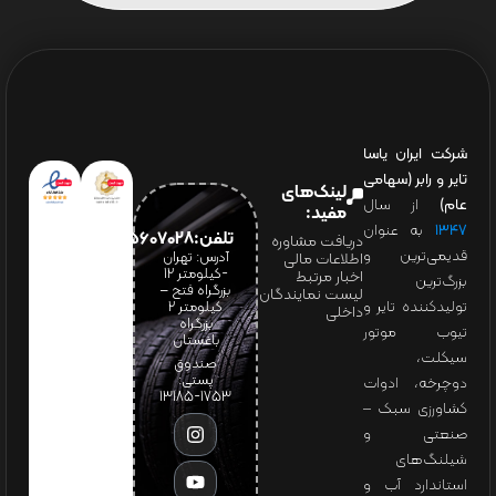
شرکت ایران یاسا
تایر و رابر (سهامی
لینک‌های
عام)
از سال
مفید:
۱۳۴۷
به عنوان
تلفن:65607028(021)
دریافت مشاوره
قدیمی‌ترین و
آدرس: تهران
اطلاعات مالی
-کیلومتر 12
اخبار مرتبط
بزرگ‌ترین
بزرگراه فتح –
لیست نمایندگان
تولیدکننده تایر و
کیلومتر ۲
داخلی
بزرگراه
تیوب موتور
باغستان
سیکلت،
صندوق
پستی:
دوچرخه، ادوات
1753-13185
کشاورزی سبک –
صنعتی و
شیلنگ‌های
استاندارد آب و