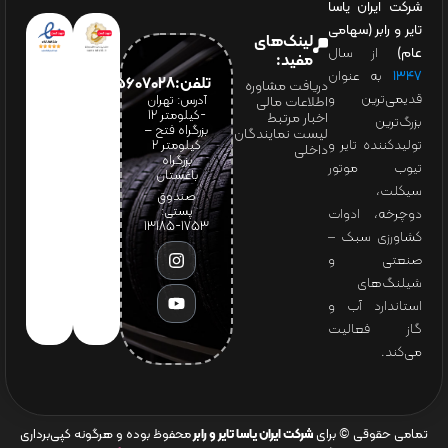
شرکت ایران یاسا
تایر و رابر (سهامی
لینک‌های
عام)
از سال
مفید:
۱۳۴۷
به عنوان
تلفن:65607028(021)
دریافت مشاوره
قدیمی‌ترین و
آدرس: تهران
اطلاعات مالی
-کیلومتر 12
اخبار مرتبط
بزرگ‌ترین
بزرگراه فتح –
لیست نمایندگان
تولیدکننده تایر و
کیلومتر ۲
داخلی
بزرگراه
تیوب موتور
باغستان
سیکلت،
صندوق
پستی:
دوچرخه، ادوات
1753-13185
کشاورزی سبک –
صنعتی و
شیلنگ‌های
استاندارد آب و
گاز فعالیت
می‌کند.
تمامی حقوقی © برای
شرکت ایران یاسا تایر و رابر
محفوظ بوده و هرگونه کپی‌برداری