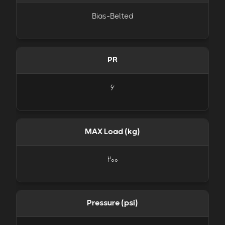
Bias-Belted
PR
6
MAX Load (kg)
200
Pressure (psi)