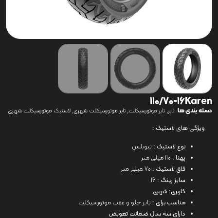
110/70-16Karen
دسته بندی ها
,
,
,
تایر
تایر موتورسیکلت
تایر موتورسیکلت شهری
لاستیک موتورسیکلت شهری
ویژگی های لاستیک :
نوع لاستیک :
تیوبلس
پهنا :
110 میلی متر
فاق لاستیک :
70 میلی متر
سایز رینگ :
16
کاربری:
شهری
مناسب برای :
تایر جلو و عقب موتورسیکلت
دارای سه سال ضمانت تعویض