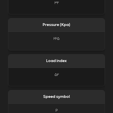
32
Pressure (Kpa)
225
Load index
52
Speed symbol
P