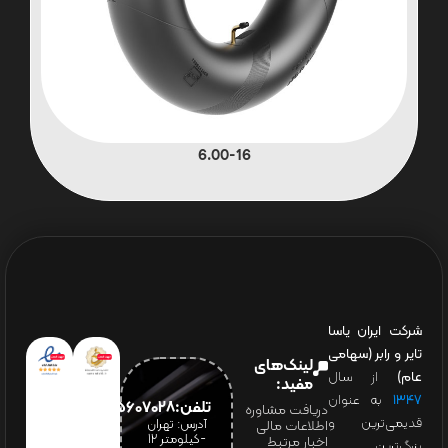
6.00-16
شرکت ایران یاسا
تایر و رابر (سهامی
لینک‌های
عام)
از سال
مفید:
۱۳۴۷
به عنوان
تلفن:65607028(021)
دریافت مشاوره
قدیمی‌ترین و
آدرس: تهران
اطلاعات مالی
-کیلومتر 12
اخبار مرتبط
بزرگ‌ترین