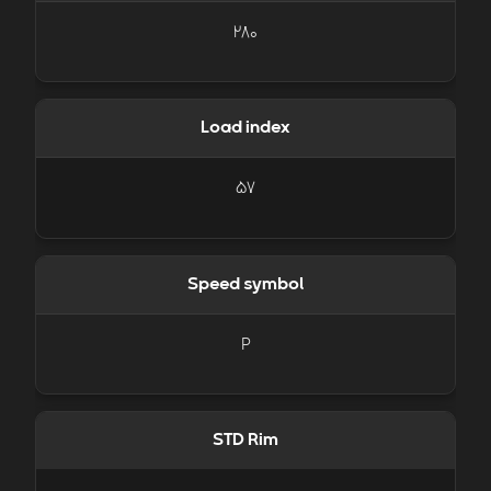
280
Load index
57
Speed symbol
P
STD Rim