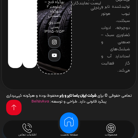
بزرگراه فتح –
لیست نمایندگان
تولیدکننده تایر و
کیلومتر ۲
داخلی
بزرگراه
تیوب موتور
باغستان
سیکلت،
صندوق
پستی:
دوچرخه، ادوات
1753-13185
کشاورزی سبک –
صنعتی و
شیلنگ‌های
استاندارد آب و
گاز فعالیت
می‌کند.
تمامی حقوقی © برای
شرکت ایران یاسا تایر و رابر
محفوظ بوده و هرگونه کپی‌برداری
پیگرد قانونی دارد. طراحی و توسعه:
BehinAva
محصولات
صفحه نخست
اطلاعات تماس