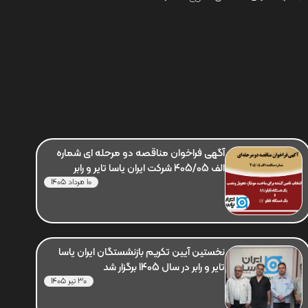
آگهی فراخوان مناقصه دو مرحله ای شماره
الف 405/05 شرکت ایران یاسا تایر و رابر
10 مرداد 1405
نخستین آیین تکریم بازنشستگان ایران یاسا
تایر و رابر در سال 1405 برگزار شد
30 تیر 1405