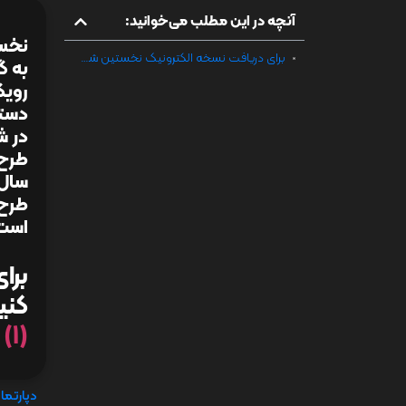
آنچه در این مطلب می‌خوانید:
نخستی
برای دریافت نسخه الکترونیک نخستین شماره نشریه خبری ایران یاسا کلیک کنید؛ iran yasa1 (1)
به گ
رویک
دستر
در ش
طرح 
است
برا
کنی
(1)
دپارتما