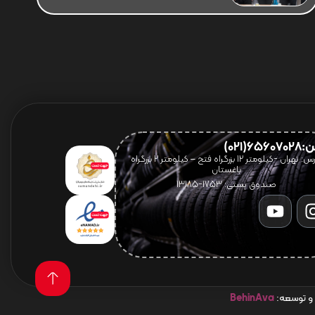
656(021)
آدرس: تهران -کیلومتر 12 بزرگراه فتح – کیلومتر ۲ بزرگراه
باغستان
صندوق پستی: 1753-13185
 و توسعه:
BehinAva