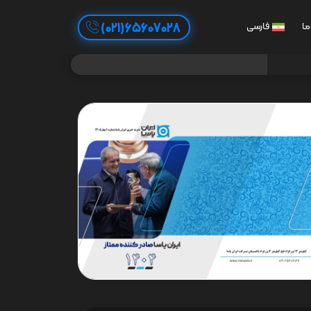
65607028(021)
ما
فارسی