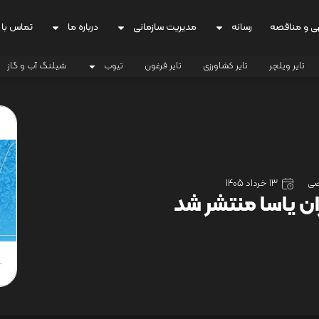
ی و مناقصه
رسانه
مدیریت سازمانی
درباره ما
تماس با 
تایر ویلچر
تایر کشاورزی
تایر فرغون
تیوب
شیلنگ آب و گاز
صی
13 خرداد 1405
ن یاسا منتشر شد