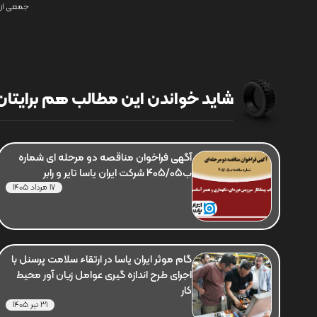
جمعی از 
شاید خواندن این مطالب هم برایتان 
آگهی فراخوان مناقصه دو مرحله ای شماره
ب405/05 شرکت ایران یاسا تایر و رابر
17 مرداد 1405
گام موثر ایران یاسا در ارتقاء سلامت پرسنل با
اجرای طرح اندازه گیری عوامل زیان آور محیط
کار
31 تیر 1405