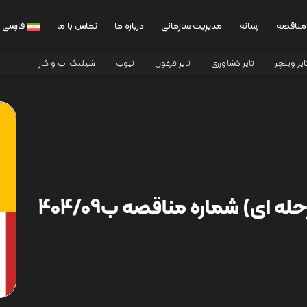
مناقصه
رسانه
مدیریت سازمانی
درباره ما
تماس با ما
فارسی
ایر ویلچر
تایر کشاورزی
تایر فرغون
تیوب
شیلنگ آب و گاز
 ای) شماره مناقصه ب404/09