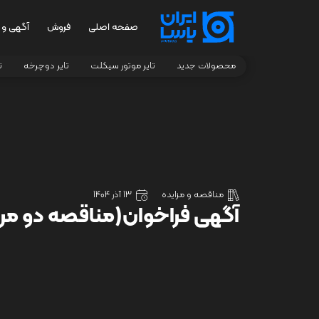
صفحه اصلی
فروش
آگهی و 
محصولات جدید
تایر موتور سیکلت
تایر دوچرخه
ت
مناقصه و مزایده
13 آذر 1404
آگهی فراخوان(مناقصه دو مرحله