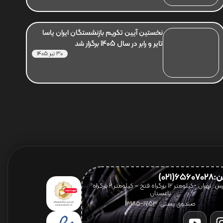
نخستین آیین تکریم بازنشستگان ایران یاسا
تایر و رابر در سال 1405 برگزار شد
30 تیر 1405
656(021)
آدرس: تهران -کیلومتر 12 بزرگراه فتح – کیلومتر ۲ بزرگراه
باغستان
صندوق پستی: 1753-13185