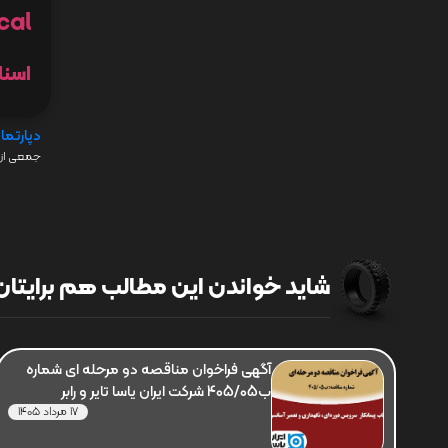
cal
اسنا
دپارتما
جمعی از 
شاید خواندن این مطالب هم برایتان 
آگهی فراخوان مناقصه دو مرحله ای شماره
ب405/05 شرکت ایران یاسا تایر و رابر
17 مرداد 1405