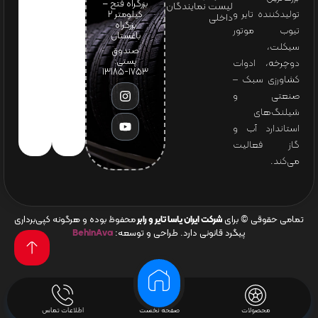
بزرگراه فتح –
لیست نمایندگان
تولیدکننده تایر و
کیلومتر ۲
داخلی
بزرگراه
تیوب موتور
باغستان
سیکلت،
صندوق
پستی:
دوچرخه، ادوات
1753-13185
کشاورزی سبک –
صنعتی و
شیلنگ‌های
استاندارد آب و
گاز فعالیت
می‌کند.
تمامی حقوقی © برای
شرکت ایران یاسا تایر و رابر
محفوظ بوده و هرگونه کپی‌برداری
پیگرد قانونی دارد. طراحی و توسعه:
BehinAva
محصولات
صفحه نخست
اطلاعات تماس