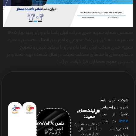
نخستین شماره نشریه خبری شرکت ایران یاسا تایر و رابر ویژه بهار 1405
منتشر شد. به گزارش روابط عمومی و امور بین الملل، نخستین شماره
نشریه خبری شرکت ایران یاسا تایر و رابر با رویکرد تبیین و تشریح
دستاوردهای واحدهای مختلف شرکت در سال گذشته تهیه شده و در
دسترس عموم همکاران قرار گرفت. در […]
شرکت ایران یاسا
تایر و رابر (سهامی
لینک‌های
عام)
از سال
مفید:
۱۳۴۷
به عنوان
تلفن:65607028(021)
دریافت مشاوره
قدیمی‌ترین و
آدرس: تهران
اطلاعات مالی
-کیلومتر 12
اخبار مرتبط
بزرگ‌ترین