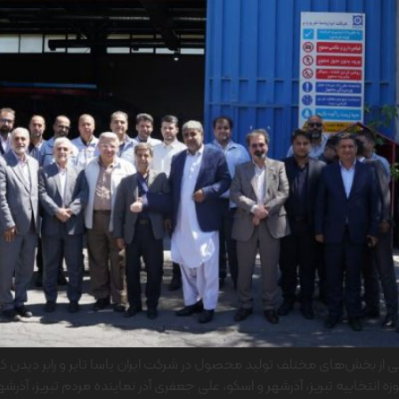
خش‌های مختلف تولید محصول در شرکت ایران یاسا تایر و رابر دیدن کردند
نتخابیه تبریز، آذرشهر و اسکو، علی جعفری آذر نماینده مردم تبریز، آذرشهر