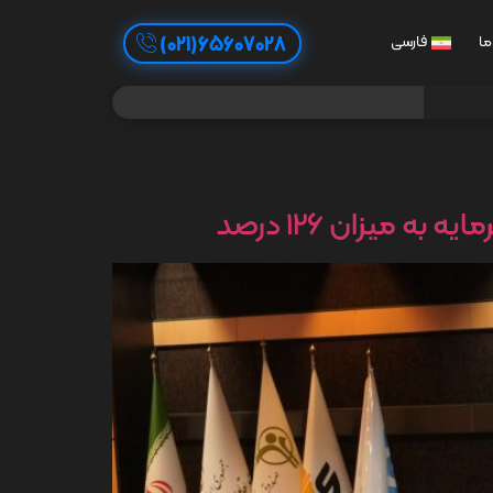
65607028(021)
ما
فارسی
میزان 126 درصد