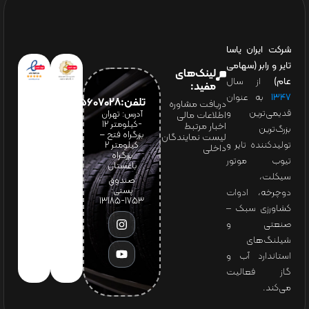
شرکت ایران یاسا
تایر و رابر (سهامی
لینک‌های
عام)
از سال
مفید:
۱۳۴۷
به عنوان
تلفن:65607028(021)
دریافت مشاوره
قدیمی‌ترین و
آدرس: تهران
اطلاعات مالی
-کیلومتر 12
اخبار مرتبط
بزرگ‌ترین
بزرگراه فتح –
لیست نمایندگان
تولیدکننده تایر و
کیلومتر ۲
داخلی
بزرگراه
تیوب موتور
باغستان
سیکلت،
صندوق
پستی:
دوچرخه، ادوات
1753-13185
کشاورزی سبک –
صنعتی و
شیلنگ‌های
استاندارد آب و
گاز فعالیت
می‌کند.