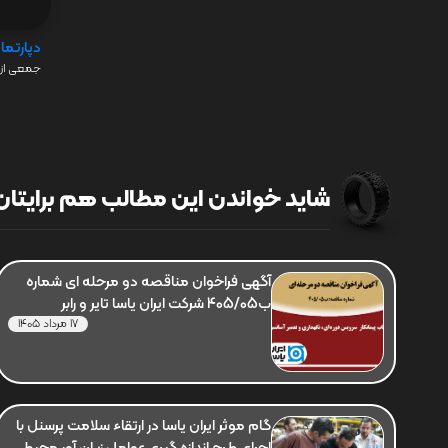
دپارتما
جمعی از 
شاید خواندن این مطالب هم برایتان 
آگهی فراخوان مناقصه دو مرحله ای شماره
ب405/05 شرکت ایران یاسا تایر و رابر
17 مرداد 1405
گام موثر ایران یاسا در ارتقاء سلامت پرسنل با