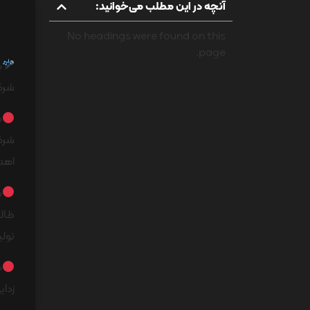
آنچه در این مطلب می‌خوانید:
No headings were found on this
page.
شرکت
د
شرکت
اهد
م
ظالم
تولید 
د
زدا