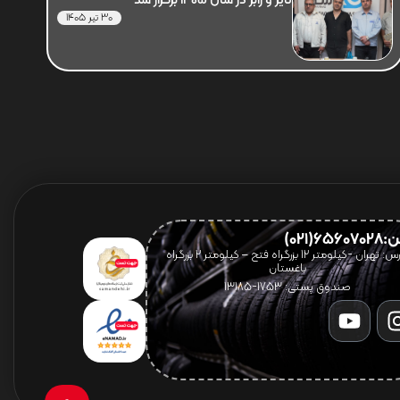
تایر و رابر در سال 1405 برگزار شد
30 تیر 1405
656(021)
آدرس: تهران -کیلومتر 12 بزرگراه فتح – کیلومتر ۲ بزرگراه
باغستان
صندوق پستی: 1753-13185