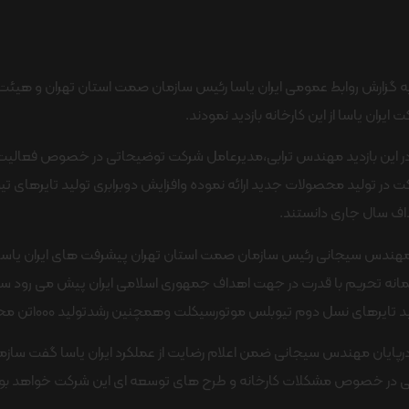
 ایران یاسا از این کارخانه بازدید نمودند.
ر این بازدید مهندس ترابی،مدیرعامل شرکت توضیحاتی در خصوص فعالیت 
 در تولید محصولات جدید ارائه نموده وافزایش دوبرابری تولید تایرهای تیو
اف سال جاری دانستند.
هندس سیجانی رئیس سازمان صمت استان تهران پیشرفت های ایران یاسا را 
انه تحریم با قدرت در جهت اهداف جمهوری اسلامی ایران پیش می رود ست
تایرهای نسل دوم تیوبلس موتورسیکلت وهمچنین رشدتولید 1000تن محصولات این شرکت رایک موفقیت بزرگ دانست.
رپایان مهندس سیجانی ضمن اعلام رضایت از عملکرد ایران یاسا گفت ساز
یی در خصوص مشکلات کارخانه و طرح های توسعه ای این شرکت خواهد بو