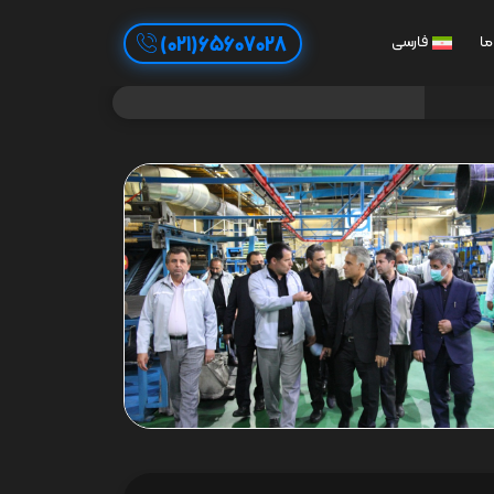
65607028(021)
ما
فارسی