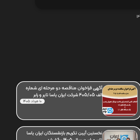
آگهی فراخوان مناقصه دو مرحله ای شماره
الف 405/05 شرکت ایران یاسا تایر و رابر
10 مرداد 1405
نخستین آیین تکریم بازنشستگان ایران یاسا