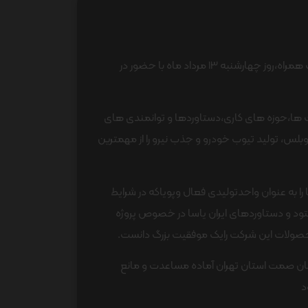
به گزارش روابط عمومی ایران یاسا رئیس سازمان صمت استان تهران و هیئت همراه،روز چهارشنبه 13 مرداد ماه با حضور در
ها،حوزه های کاری،دستاوردها و توانمندی های
بلس، تولید تیوب خودرو و جذب نیرو را از مهمترین
به عنوان واحدتولیدی فعال وپویاکه در شرایط
ود و دستاوردهای ایران یاسا در خصوص پروژه
مان صمت استان تهران آماده مساعدت و مانع
د