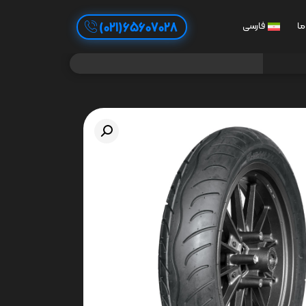
65607028(021)
ما
فارسی