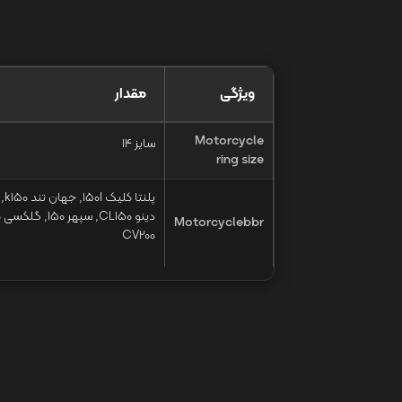
ویژگی
مقدار
Motorcycle
سایز 14
ring size
Motorcyclebbr
CV200