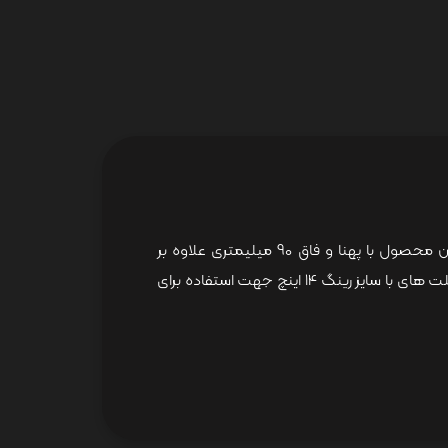
تایر موتورسیکلت تفتان سایز 14-90/90 از سری تولیدات باکیفیت ایران یاسا در گروه تایر موتورسیکلت تیوبلس می باشد،این محصول با پهنا و فاق 90 میلیمتری علاوه بر
چسبندگی مناسب به روی سطح آسفالت،سواری نرم و ترمزگیری دقیقی ایجاد می کند،این تایر موتورسیکلت برای موتورسیکلت های با سایز رینگ 14 اینچ جهت استفاده برای