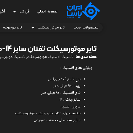
صفحه اصلی
فروش
آگه
محصولات جدید
تایر موتور سیکلت
تایر دوچرخه
تایر موتورسیکلت تفتان سایز 14-90/90
دسته بندی ها
لاستیک
,
لاستیک موتورسیکلت
,
لاستیک موتورسی
ویژگی های لاستیک :
نوع لاستیک :
تیوبلس
پهنا :
90 میلی متر
فاق لاستیک :
90 میلی متر
سایز رینگ :
14
کاربری:
شهری
مناسب برای :
تایر جلو و عقب موتورسیکلت
دارای سه سال ضمانت تعویض