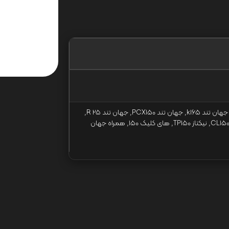
پلنتا کلیک 150I, جهان تند k150, جهان تند k165, جهان تند PCX150, جهان تند R 25,
دینو CL150, سپهر 150, گلکسی CL150, نیکتاز TP150, های کلیک 150, همراه جهان