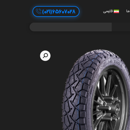
65607028(021)
ما
فارسی