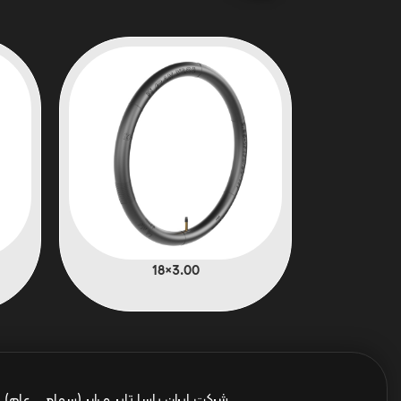
3.00×18
شرکت ایران یاسا تایر و رابر (سهامی عام)
ا