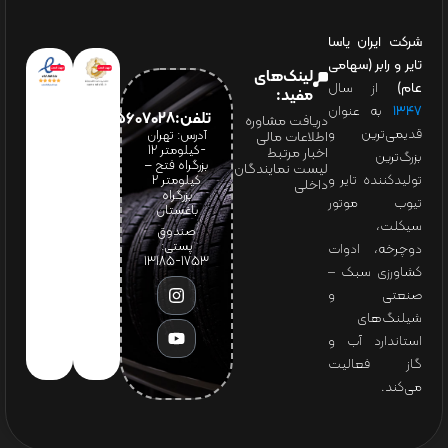
شرکت ایران یاسا
تایر و رابر (سهامی
لینک‌های
عام)
از سال
مفید:
۱۳۴۷
به عنوان
تلفن:65607028(021)
دریافت مشاوره
قدیمی‌ترین و
آدرس: تهران
اطلاعات مالی
-کیلومتر 12
اخبار مرتبط
بزرگ‌ترین
بزرگراه فتح –
لیست نمایندگان
تولیدکننده تایر و
کیلومتر ۲
داخلی
بزرگراه
تیوب موتور
باغستان
سیکلت،
صندوق
پستی:
دوچرخه، ادوات
1753-13185
کشاورزی سبک –
صنعتی و
شیلنگ‌های
استاندارد آب و
گاز فعالیت
می‌کند.