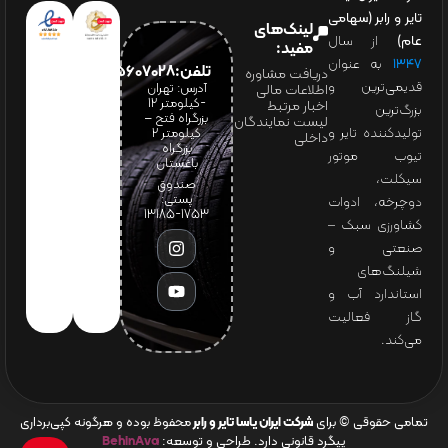
تایر و رابر (سهامی
لینک‌های
عام)
از سال
مفید:
۱۳۴۷
به عنوان
تلفن:65607028(021)
دریافت مشاوره
قدیمی‌ترین و
آدرس: تهران
اطلاعات مالی
-کیلومتر 12
اخبار مرتبط
بزرگ‌ترین
بزرگراه فتح –
لیست نمایندگان
تولیدکننده تایر و
کیلومتر ۲
داخلی
بزرگراه
تیوب موتور
باغستان
سیکلت،
صندوق
پستی:
دوچرخه، ادوات
1753-13185
کشاورزی سبک –
صنعتی و
شیلنگ‌های
استاندارد آب و
گاز فعالیت
می‌کند.
تمامی حقوقی © برای
شرکت ایران یاسا تایر و رابر
محفوظ بوده و هرگونه کپی‌برداری
پیگرد قانونی دارد. طراحی و توسعه:
BehinAva