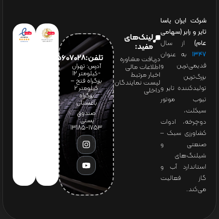
شرکت ایران یاسا
تایر و رابر (سهامی
لینک‌های
عام)
از سال
مفید:
۱۳۴۷
به عنوان
تلفن:65607028(021)
دریافت مشاوره
قدیمی‌ترین و
آدرس: تهران
اطلاعات مالی
-کیلومتر 12
اخبار مرتبط
بزرگ‌ترین
بزرگراه فتح –
لیست نمایندگان
تولیدکننده تایر و
کیلومتر ۲
داخلی
بزرگراه
تیوب موتور
باغستان
سیکلت،
صندوق
پستی:
دوچرخه، ادوات
1753-13185
کشاورزی سبک –
صنعتی و
شیلنگ‌های
استاندارد آب و
گاز فعالیت
می‌کند.