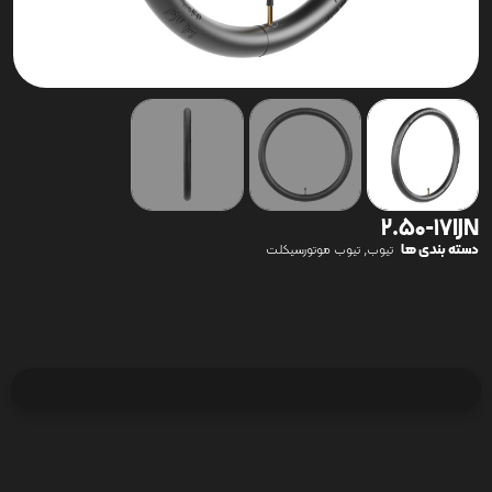
2.50-17IJN
دسته بندی ها
,
تیوب
تیوب موتورسیکلت