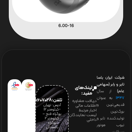
6.00-16
شرکت ایران یاسا
تایر و رابر (سهامی
لینک‌های
عام)
از سال
مفید:
۱۳۴۷
به عنوان
تلفن:65607028(021)
دریافت مشاوره
قدیمی‌ترین و
آدرس: تهران
اطلاعات مالی
-کیلومتر 12
اخبار مرتبط
بزرگ‌ترین
بزرگراه فتح –
لیست نمایندگان
تولیدکننده تایر و
کیلومتر ۲
داخلی
بزرگراه
تیوب موتور
باغستان
سیکلت،