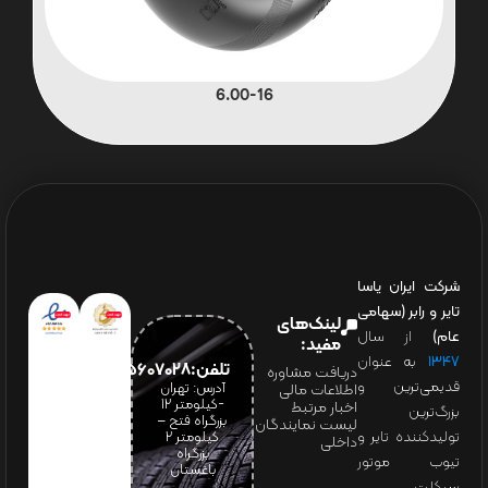
6.00-16
شرکت ایران یاسا
تایر و رابر (سهامی
لینک‌های
عام)
از سال
مفید:
۱۳۴۷
به عنوان
تلفن:65607028(021)
دریافت مشاوره
قدیمی‌ترین و
آدرس: تهران
اطلاعات مالی
-کیلومتر 12
اخبار مرتبط
بزرگ‌ترین
بزرگراه فتح –
لیست نمایندگان
تولیدکننده تایر و
کیلومتر ۲
داخلی
بزرگراه
تیوب موتور
باغستان
سیکلت،