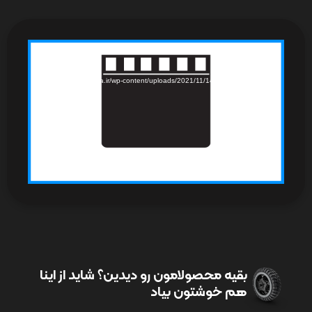
نمایشگر
Media error: Format(s) not supported or source(s) not found
ویدیو
دریافت پرونده: https://www.iranyasa.ir/wp-content/uploads/2021/11/140-
70-17-1.mp4?_=1
بقیه محصولامون رو دیدین؟ شاید از اینا
هم خوشتون بیاد