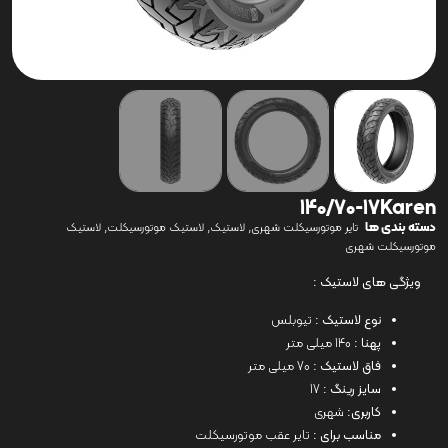
140/70-17Karen
دسته بندی ها
,
,
,
تایر موتورسیکلت شهری
لاستیک
لاستیک موتورسیکلت
لاستیک
موتورسیکلت شهری
ویژگی های لاستیک :
نوع لاستیک :
تیوبلس
پهنا :
140 میلی متر
فاق لاستیک :
70 میلی متر
سایز رینگ :
17
کاربری:
شهری
مناسب برای :
تایر عقب موتورسیکلت