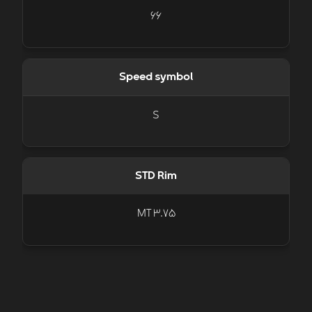
66
Speed symbol
S
STD Rim
MT 3.75