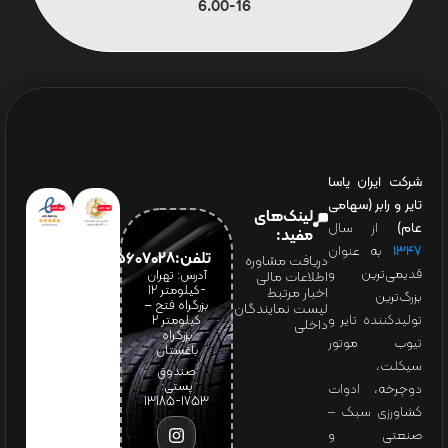
6.00-16
شرکت ایران یاسا
تایر و رابر (سهامی
لینک‌های
عام)
از سال
مفید:
۱۳۴۷
به عنوان
تلفن:65607028(021)
دریافت مشاوره
قدیمی‌ترین و
آدرس: تهران
اطلاعات مالی
-کیلومتر 12
اخبار مرتبط
بزرگ‌ترین
بزرگراه فتح –
لیست نمایندگان
تولیدکننده تایر و
کیلومتر ۲
داخلی
بزرگراه
تیوب موتور
باغستان
سیکلت،
صندوق
پستی:
دوچرخه، ادوات
1753-13185
کشاورزی سبک –
صنعتی و