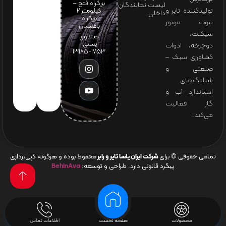
بزرگراه فتح –
لیست نمایندگان
تولیدکننده تایر و
کیلومتر ۲
داخلی
بزرگراه
تیوب موتور
باغستان
سیکلت،
صندوق
پستی:
دوچرخه، ادوات
1753-13185
کشاورزی سبک –
صنعتی و
شیلنگ‌های
استاندارد آب و
گاز فعالیت
می‌کند.
تمامی حقوقی © برای
شرکت ایران یاسا تایر و رابر
محفوظ بوده و هرگونه کپی‌برداری
پیگرد قانونی دارد. طراحی و توسعه:
BehinAva
محصولات
صفحه نخست
اطلاعات تماس