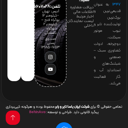
مفید:
۱۳۴۷
به عنوان
تلفن:65607028(021)
دریافت مشاوره
قدیمی‌ترین و
آدرس: تهران
اطلاعات مالی
-کیلومتر 12
اخبار مرتبط
بزرگ‌ترین
بزرگراه فتح –
لیست نمایندگان
تولیدکننده تایر و
کیلومتر ۲
داخلی
بزرگراه
تیوب موتور
باغستان
سیکلت،
صندوق
پستی:
دوچرخه، ادوات
1753-13185
کشاورزی سبک –
صنعتی و
شیلنگ‌های
استاندارد آب و
گاز فعالیت
می‌کند.
تمامی حقوقی © برای
شرکت ایران یاسا تایر و رابر
محفوظ بوده و هرگونه کپی‌برداری
پیگرد قانونی دارد. طراحی و توسعه:
BehinAva