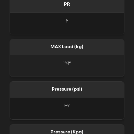
PR
6
MAX Load (kg)
243
Pressure (psi)
36
Pressure (Kpa)