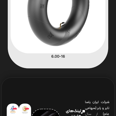
6.00-16
شرکت ایران یاسا
تایر و رابر (سهامی
لینک‌های
عام)
از سال