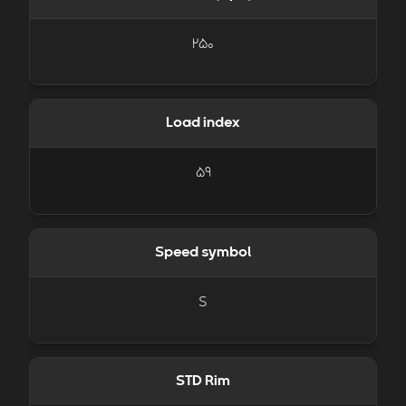
250
Load index
59
Speed symbol
S
STD Rim