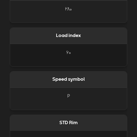
280
Load index
60
Speed symbol
P
STD Rim