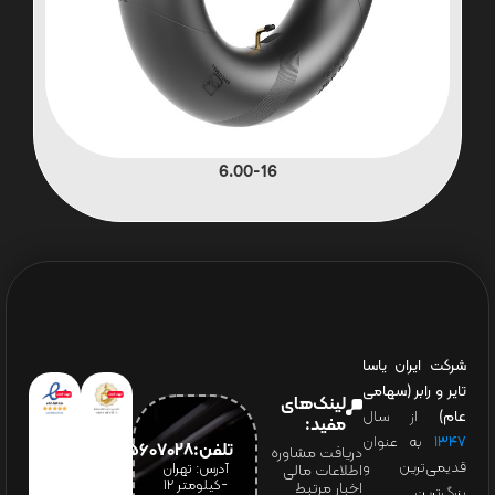
6.00-16
شرکت ایران یاسا
تایر و رابر (سهامی
لینک‌های
عام)
از سال
مفید:
۱۳۴۷
به عنوان
تلفن:65607028(021)
دریافت مشاوره
قدیمی‌ترین و
آدرس: تهران
اطلاعات مالی
-کیلومتر 12
اخبار مرتبط
بزرگ‌ترین