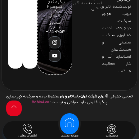
بزرگراه فتح –
لیست نمایندگان
تولیدکننده تایر و
کیلومتر ۲
داخلی
بزرگراه
تیوب موتور
باغستان
سیکلت،
صندوق
پستی:
دوچرخه، ادوات
1753-13185
کشاورزی سبک –
صنعتی و
شیلنگ‌های
استاندارد آب و
گاز فعالیت
می‌کند.
تمامی حقوقی © برای
شرکت ایران یاسا تایر و رابر
محفوظ بوده و هرگونه کپی‌برداری
پیگرد قانونی دارد. طراحی و توسعه:
BehinAva
محصولات
صفحه نخست
اطلاعات تماس