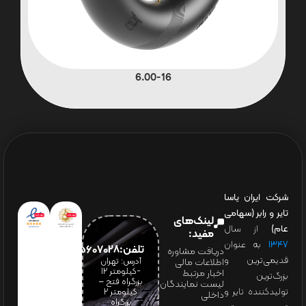
6.00-16
شرکت ایران یاسا
تایر و رابر (سهامی
لینک‌های
عام)
از سال
مفید:
۱۳۴۷
به عنوان
تلفن:65607028(021)
دریافت مشاوره
قدیمی‌ترین و
آدرس: تهران
اطلاعات مالی
-کیلومتر 12
اخبار مرتبط
بزرگ‌ترین
بزرگراه فتح –
لیست نمایندگان
تولیدکننده تایر و
کیلومتر ۲
داخلی
بزرگراه