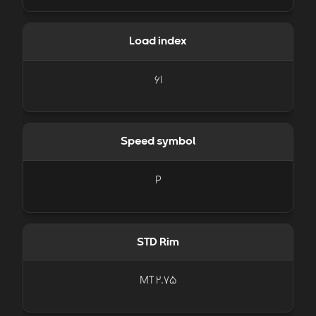
Load index
61
Speed symbol
P
STD Rim
MT 2.75