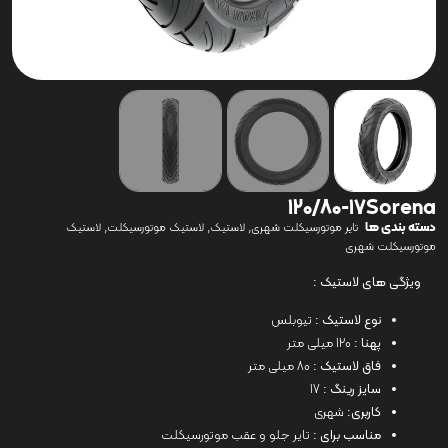
120/80-17Sorena
دسته بندی ها
,
,
,
تایر موتورسیکلت شهری
لاستیک
لاستیک موتورسیکلت
لاستیک
موتورسیکلت شهری
ویژگی های لاستیک :
نوع لاستیک :
تیوبلس
پهنا :
120 میلی متر
فاق لاستیک :
80 میلی متر
سایز رینگ :
17
کاربری:
شهری
مناسب برای :
تایر جلو و عقب موتورسیکلت