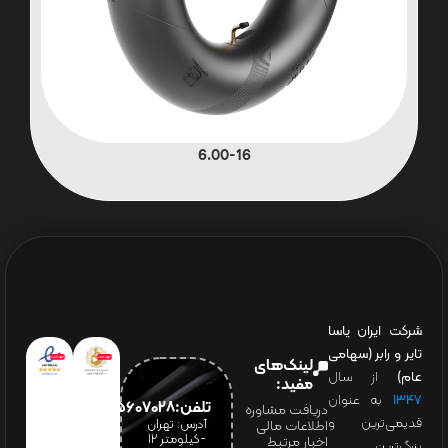
6.00-16
شرکت ایران یاسا
تایر و رابر (سهامی
لینک‌های
عام)
از سال
مفید:
۱۳۴۷
به عنوان
تلفن:65607028(021)
دریافت مشاوره
قدیمی‌ترین و
آدرس: تهران
اطلاعات مالی
-کیلومتر 12
اخبار مرتبط
بزرگ‌ترین