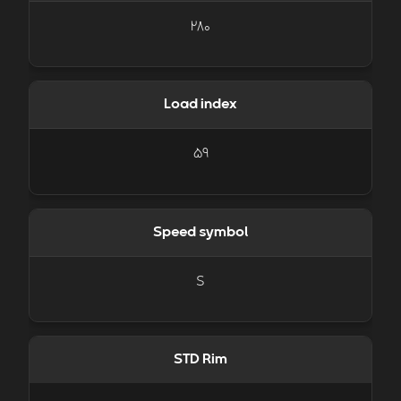
280
Load index
59
Speed symbol
S
STD Rim