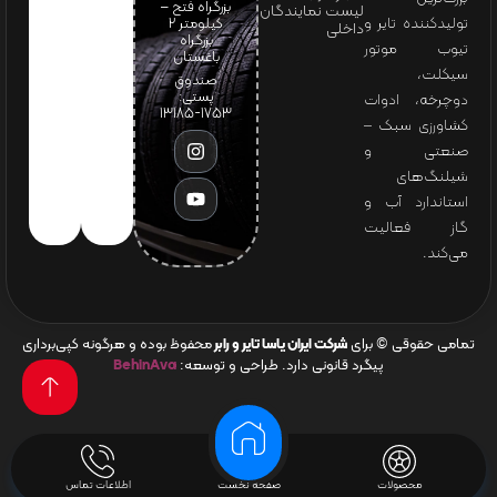
بزرگراه فتح –
لیست نمایندگان
تولیدکننده تایر و
کیلومتر ۲
داخلی
بزرگراه
تیوب موتور
باغستان
سیکلت،
صندوق
پستی:
دوچرخه، ادوات
1753-13185
کشاورزی سبک –
صنعتی و
شیلنگ‌های
استاندارد آب و
گاز فعالیت
می‌کند.
تمامی حقوقی © برای
شرکت ایران یاسا تایر و رابر
محفوظ بوده و هرگونه کپی‌برداری
پیگرد قانونی دارد. طراحی و توسعه:
BehinAva
محصولات
صفحه نخست
اطلاعات تماس