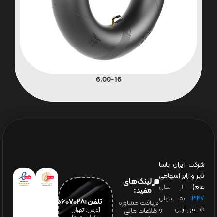
6.00-16
شرکت ایران یاسا
تایر و رابر (سهامی
لینک‌های
عام)
از سال
مفید:
۱۳۴۷
به عنوان
تلفن:65607028(021)
دریافت مشاوره
قدیمی‌ترین و
آدرس: تهران
اطلاعات مالی