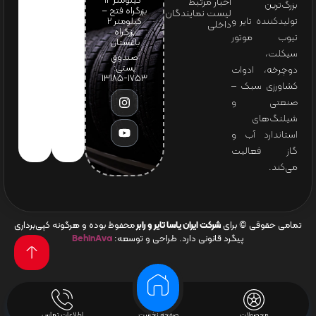
-کیلومتر 12
اخبار مرتبط
بزرگ‌ترین
بزرگراه فتح –
لیست نمایندگان
تولیدکننده تایر و
کیلومتر ۲
داخلی
بزرگراه
تیوب موتور
باغستان
سیکلت،
صندوق
پستی:
دوچرخه، ادوات
1753-13185
کشاورزی سبک –
صنعتی و
شیلنگ‌های
استاندارد آب و
گاز فعالیت
می‌کند.
تمامی حقوقی © برای
شرکت ایران یاسا تایر و رابر
محفوظ بوده و هرگونه کپی‌برداری
پیگرد قانونی دارد. طراحی و توسعه:
BehinAva
محصولات
صفحه نخست
اطلاعات تماس