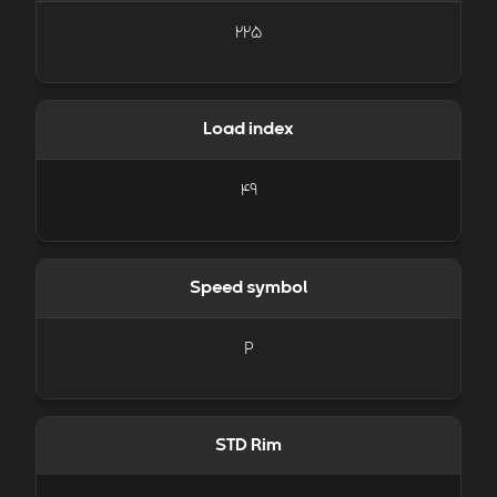
225
Load index
49
Speed symbol
P
STD Rim