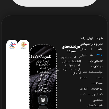
شرکت ایران یاسا
تایر و رابر (سهامی
لینک‌های
عام)
از سال
مفید:
۱۳۴۷
به عنوان
تلفن:65607028(021)
دریافت مشاوره
قدیمی‌ترین و
آدرس: تهران
اطلاعات مالی
-کیلومتر 12
اخبار مرتبط
بزرگ‌ترین
بزرگراه فتح –
لیست نمایندگان
تولیدکننده تایر و
کیلومتر ۲
داخلی
بزرگراه
تیوب موتور
باغستان
سیکلت،
صندوق
پستی:
دوچرخه، ادوات
1753-13185
کشاورزی سبک –
صنعتی و
شیلنگ‌های