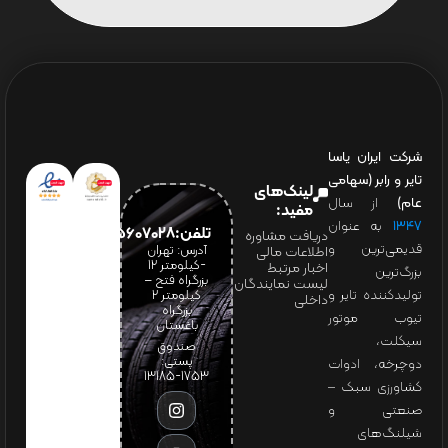
شرکت ایران یاسا
تایر و رابر (سهامی
لینک‌های
عام)
از سال
مفید:
۱۳۴۷
به عنوان
تلفن:65607028(021)
دریافت مشاوره
قدیمی‌ترین و
آدرس: تهران
اطلاعات مالی
-کیلومتر 12
اخبار مرتبط
بزرگ‌ترین
بزرگراه فتح –
لیست نمایندگان
تولیدکننده تایر و
کیلومتر ۲
داخلی
بزرگراه
تیوب موتور
باغستان
سیکلت،
صندوق
پستی:
دوچرخه، ادوات
1753-13185
کشاورزی سبک –
صنعتی و
شیلنگ‌های