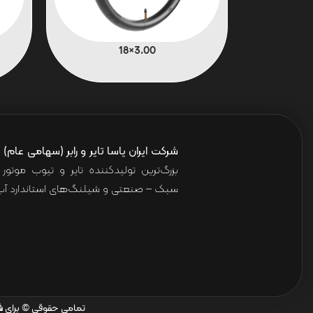
3.00×18
شرکت ایران یاسا تایر و رابر (سهامی عام)
ا
بزرگ‌ترین تولیدکننده تایر و تیوب موت
سبک – صنعتی و شیلنگ‌های استاندارد آب 
تمامی حقوقی © برای
ش