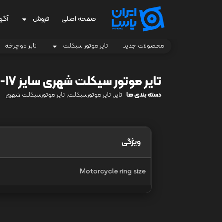
صفحه اصلی
فروش
آگه
محصولات جدید
تایر موتور سیکلت
تایر دوچرخه
تایر موتور سیکلت شهری سایز 17-2.25 F
دسته بندی ها
تایر
,
تایر موتورسیکلت
,
تایر موتورسیکلت شهری
ویژگی
Motorcycle ring size