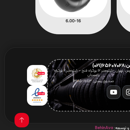
6.00-16
656(021)
آدرس: تهران -کیلومتر 12 بزرگراه فتح – کیلومتر ۲ بزرگراه
باغستان
صندوق پستی: 1753-13185
 و توسعه:
BehinAva