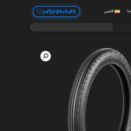
65607028(021)
ما
فارسی