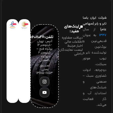
شرکت ایران یاسا
تایر و رابر (سهامی
لینک‌های
عام)
از سال
مفید:
۱۳۴۷
به عنوان
تلفن:65607028(021)
دریافت مشاوره
قدیمی‌ترین و
آدرس: تهران
اطلاعات مالی
-کیلومتر 12
اخبار مرتبط
بزرگ‌ترین
بزرگراه فتح –
لیست نمایندگان
تولیدکننده تایر و
کیلومتر ۲
داخلی
بزرگراه
تیوب موتور
باغستان
سیکلت،
صندوق
پستی:
دوچرخه، ادوات
1753-13185
کشاورزی سبک –
صنعتی و
شیلنگ‌های
استاندارد آب و
گاز فعالیت
می‌کند.