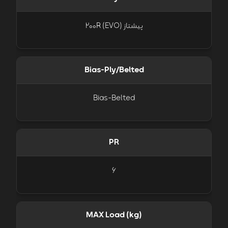
پیشتاز 200R (EVO)
Bias-Ply/Belted
Bias-Belted
PR
6
MAX Load (kg)