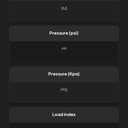
185
Pressure (psi)
32
Pressure (Kpa)
225
Load index