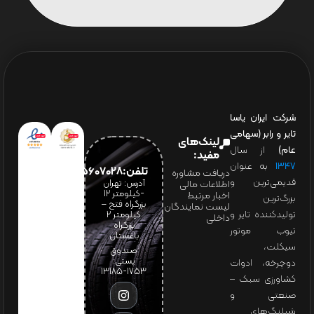
شرکت ایران یاسا
تایر و رابر (سهامی
لینک‌های
عام)
از سال
مفید:
۱۳۴۷
به عنوان
تلفن:65607028(021)
دریافت مشاوره
قدیمی‌ترین و
آدرس: تهران
اطلاعات مالی
-کیلومتر 12
اخبار مرتبط
بزرگ‌ترین
بزرگراه فتح –
لیست نمایندگان
تولیدکننده تایر و
کیلومتر ۲
داخلی
بزرگراه
تیوب موتور
باغستان
سیکلت،
صندوق
پستی:
دوچرخه، ادوات
1753-13185
کشاورزی سبک –
صنعتی و
شیلنگ‌های