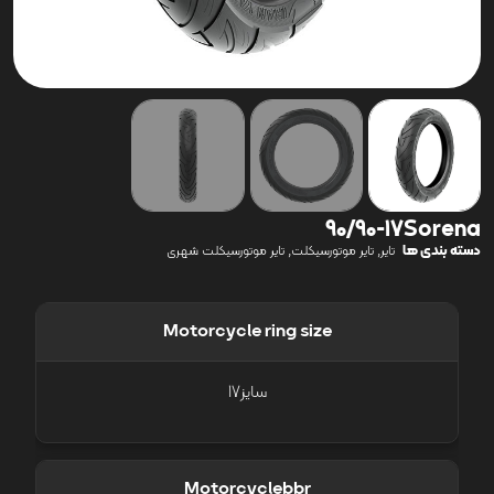
90/90-17Sorena
دسته بندی ها
,
,
تایر
تایر موتورسیکلت
تایر موتورسیکلت شهری
Motorcycle ring size
سایز17
Motorcyclebbr