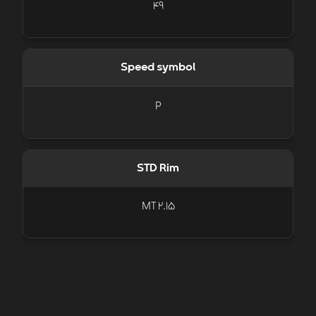
49
Speed symbol
P
STD Rim
MT 2.15