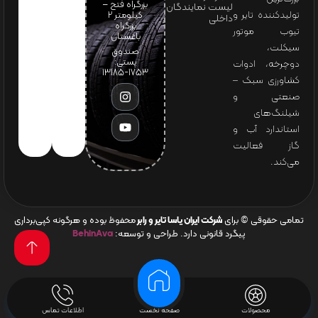
بزرگراه فتح –
لیست نمایندگان
تولیدکننده تایر و
کیلومتر ۲
داخلی
بزرگراه
تیوب موتور
باغستان
سیکلت،
صندوق
پستی:
دوچرخه، ادوات
1753-13185
کشاورزی سبک –
صنعتی و
شیلنگ‌های
استاندارد آب و
گاز فعالیت
می‌کند.
تمامی حقوقی © برای
شرکت ایران یاسا تایر و رابر
محفوظ بوده و هرگونه کپی‌برداری
پیگرد قانونی دارد. طراحی و توسعه:
BehinAva
محصولات
صفحه نخست
اطلاعات تماس