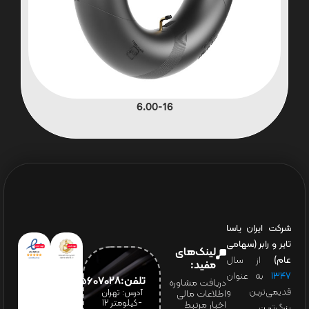
6.00-16
شرکت ایران یاسا
تایر و رابر (سهامی
لینک‌های
عام)
از سال
مفید:
۱۳۴۷
به عنوان
تلفن:65607028(021)
دریافت مشاوره
قدیمی‌ترین و
آدرس: تهران
اطلاعات مالی
-کیلومتر 12
اخبار مرتبط
بزرگ‌ترین