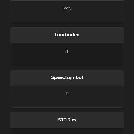
225
Load index
44
Speed symbol
P
STD Rim