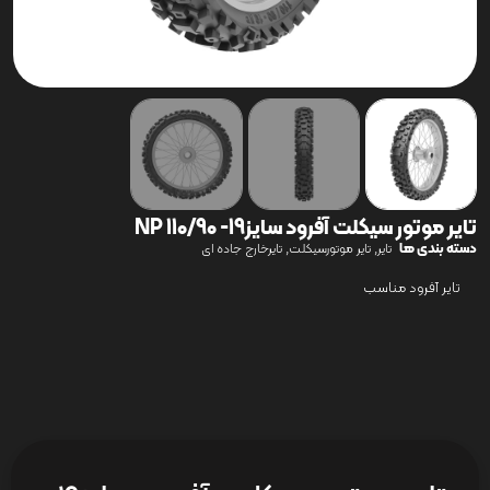
تایر موتور سیکلت آفرود سایز19- 110/90 NP
دسته بندی ها
,
,
تایر
تایر موتورسیکلت
تایرخارج جاده ای
تایر آفرود مناسب