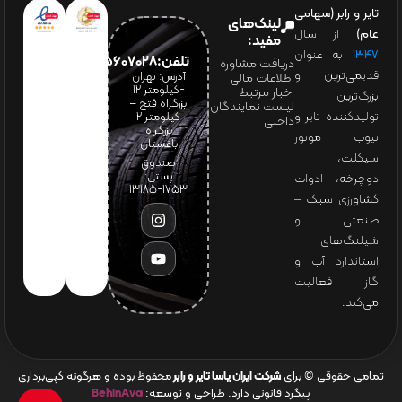
تایر و رابر (سهامی
لینک‌های
عام)
از سال
مفید:
۱۳۴۷
به عنوان
تلفن:65607028(021)
دریافت مشاوره
قدیمی‌ترین و
آدرس: تهران
اطلاعات مالی
-کیلومتر 12
اخبار مرتبط
بزرگ‌ترین
بزرگراه فتح –
لیست نمایندگان
تولیدکننده تایر و
کیلومتر ۲
داخلی
بزرگراه
تیوب موتور
باغستان
سیکلت،
صندوق
پستی:
دوچرخه، ادوات
1753-13185
کشاورزی سبک –
صنعتی و
شیلنگ‌های
استاندارد آب و
گاز فعالیت
می‌کند.
تمامی حقوقی © برای
شرکت ایران یاسا تایر و رابر
محفوظ بوده و هرگونه کپی‌برداری
پیگرد قانونی دارد. طراحی و توسعه:
BehinAva