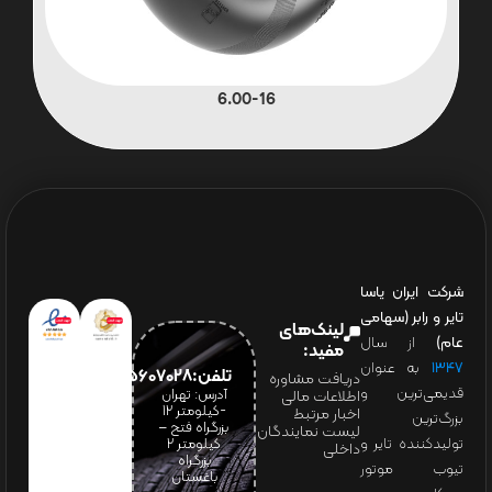
6.00-16
شرکت ایران یاسا
تایر و رابر (سهامی
لینک‌های
عام)
از سال
مفید:
۱۳۴۷
به عنوان
تلفن:65607028(021)
دریافت مشاوره
قدیمی‌ترین و
آدرس: تهران
اطلاعات مالی
-کیلومتر 12
اخبار مرتبط
بزرگ‌ترین
بزرگراه فتح –
لیست نمایندگان
تولیدکننده تایر و
کیلومتر ۲
داخلی
بزرگراه
تیوب موتور
باغستان