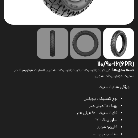
(6PR)110/90-16
دسته بندی ها
,
,
,
,
تایر
تایر موتورسیکلت
تایر موتورسیکلت شهری
لاستیک موتورسیکلت
لاستیک موتورسیکلت شهری
ویژگی های لاستیک :
نوع لاستیک :
تیوبلس
پهنا :
110 میلی متر
فاق لاستیک :
90 میلی متر
سایز رینگ :
16
کاربری:
شهری
مناسب برای : –