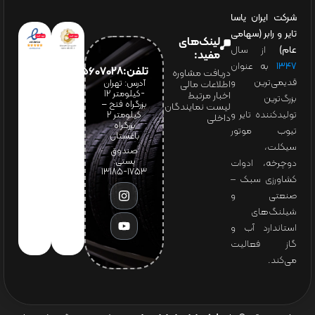
شرکت ایران یاسا
تایر و رابر (سهامی
لینک‌های
عام)
از سال
مفید:
۱۳۴۷
به عنوان
تلفن:65607028(021)
دریافت مشاوره
قدیمی‌ترین و
آدرس: تهران
اطلاعات مالی
-کیلومتر 12
اخبار مرتبط
بزرگ‌ترین
بزرگراه فتح –
لیست نمایندگان
تولیدکننده تایر و
کیلومتر ۲
داخلی
بزرگراه
تیوب موتور
باغستان
سیکلت،
صندوق
پستی:
دوچرخه، ادوات
1753-13185
کشاورزی سبک –
صنعتی و
شیلنگ‌های
استاندارد آب و
گاز فعالیت
می‌کند.